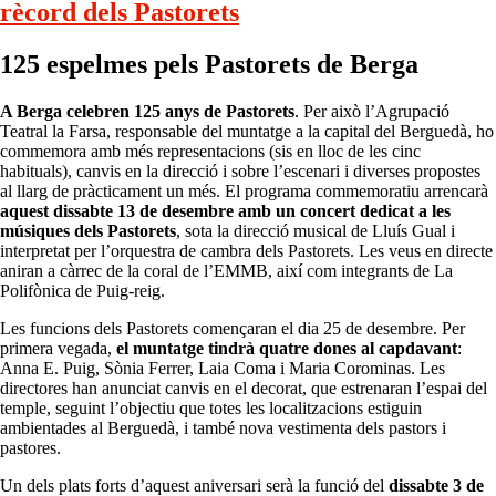
rècord dels Pastorets
125 espelmes pels Pastorets
de Berga
A Berga celebren 125 anys de Pastorets
. Per això l’Agrupació
Teatral la Farsa, responsable del muntatge a la capital del Berguedà, ho
commemora amb més representacions (sis en lloc de les cinc
habituals), canvis en la direcció i sobre l’escenari i diverses propostes
al llarg de pràcticament un més. El programa commemoratiu arrencarà
aquest dissabte 13 de desembre amb un concert dedicat a les
músiques dels Pastorets
, sota la direcció musical de Lluís Gual i
interpretat per l’orquestra de cambra dels Pastorets. Les veus en directe
aniran a càrrec de la coral de l’EMMB, així com integrants de La
Polifònica de Puig-reig.
Les funcions dels Pastorets començaran el dia 25 de desembre. Per
primera vegada,
el muntatge tindrà quatre dones al capdavant
:
Anna E. Puig, Sònia Ferrer, Laia Coma i Maria Corominas. Les
directores han anunciat canvis en el decorat, que estrenaran l’espai del
temple, seguint l’objectiu que totes les localitzacions estiguin
ambientades al Berguedà, i també nova vestimenta dels pastors i
pastores.
Un dels plats forts d’aquest aniversari serà la funció del
dissabte 3 de