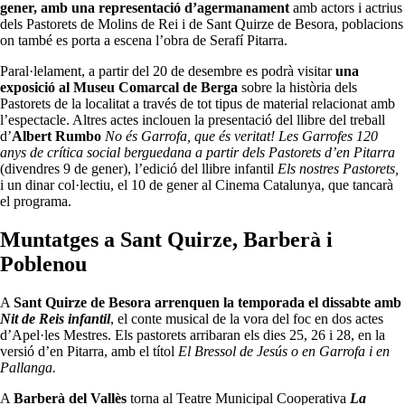
gener, amb una representació d’agermanament
amb actors i actrius
dels Pastorets de Molins de Rei i de Sant Quirze de Besora, poblacions
on també es porta a escena l’obra de Serafí Pitarra.
Paral·lelament, a partir del 20 de desembre es podrà visitar
una
exposició al Museu Comarcal de Berga
sobre la història dels
Pastorets de la localitat a través de tot tipus de material relacionat amb
l’espectacle. Altres actes inclouen la presentació del llibre del treball
d’
Albert Rumbo
No és Garrofa, que és veritat! Les Garrofes 120
anys de crítica social berguedana a partir dels Pastorets d’en Pitarra
(divendres 9 de gener), l’edició del llibre infantil
Els nostres Pastorets,
i un dinar col·lectiu, el 10 de gener al Cinema Catalunya, que tancarà
el programa.
Muntatges a Sant Quirze, Barberà i
Poblenou
A
Sant Quirze de Besora arrenquen la temporada el dissabte amb
Nit de Reis infantil
, el conte musical de la vora del foc en dos actes
d’Apel·les Mestres. Els pastorets arribaran els dies 25, 26 i 28, en la
versió d’en Pitarra, amb el títol
El Bressol de Jesús o en Garrofa i en
Pallanga.
A
Barberà del Vallès
torna al Teatre Municipal Cooperativa
La