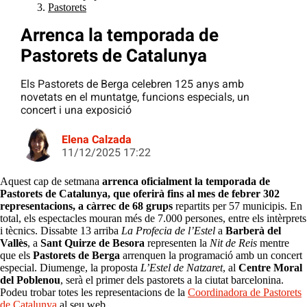
Pastorets
Arrenca la temporada de
Pastorets de Catalunya
Els Pastorets de Berga celebren 125 anys amb
novetats en el muntatge, funcions especials, un
concert i una exposició
Elena Calzada
11/12/2025 17:22
Aquest cap de setmana
arrenca oficialment la temporada de
Pastorets de Catalunya, que oferirà fins al mes de febrer 302
representacions, a càrrec de 68 grups
repartits per 57 municipis. En
total, els espectacles mouran més de 7.000 persones, entre els intèrprets
i tècnics. Dissabte 13 arriba
La Profecia de l’Estel
a
Barberà del
Vallès
, a
Sant Quirze de Besora
representen la
Nit de Reis
mentre
que els
Pastorets de Berga
arrenquen la programació amb un concert
especial. Diumenge, la proposta
L’Estel de Natzaret
, al
Centre Moral
del Poblenou
, serà el primer dels pastorets a la ciutat barcelonina.
Podeu trobar totes les representacions de la
Coordinadora de Pastorets
de Catalunya
al seu web.