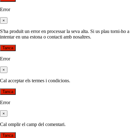
Error
×
S'ha produït un error en processar la seva alta. Si us plau torni-ho a
intentar en una estona o contacti amb nosaltres.
Tanca
Error
×
Cal acceptar els termes i condicions.
Tanca
Error
×
Cal omplir el camp del comentari.
Tanca