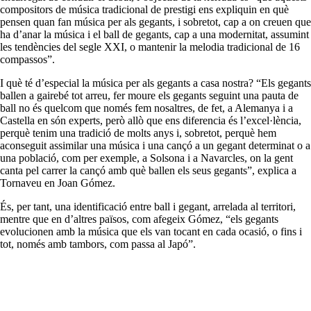
compositors de música tradicional de prestigi ens expliquin en què
pensen quan fan música per als gegants, i sobretot, cap a on creuen que
ha d’anar la música i el ball de gegants, cap a una modernitat, assumint
les tendències del segle XXI, o mantenir la melodia tradicional de 16
compassos”.
I què té d’especial la música per als gegants a casa nostra? “Els gegants
ballen a gairebé tot arreu, fer moure els gegants seguint una pauta de
ball no és quelcom que només fem nosaltres, de fet, a Alemanya i a
Castella en són experts, però allò que ens diferencia és l’excel·lència,
perquè tenim una tradició de molts anys i, sobretot, perquè hem
aconseguit assimilar una música i una cançó a un gegant determinat o a
una població, com per exemple, a Solsona i a Navarcles, on la gent
canta pel carrer la cançó amb què ballen els seus gegants”, explica a
Tornaveu en Joan Gómez.
És, per tant, una identificació entre ball i gegant, arrelada al territori,
mentre que en d’altres països, com afegeix Gómez, “els gegants
evolucionen amb la música que els van tocant en cada ocasió, o fins i
tot, només amb tambors, com passa al Japó”.