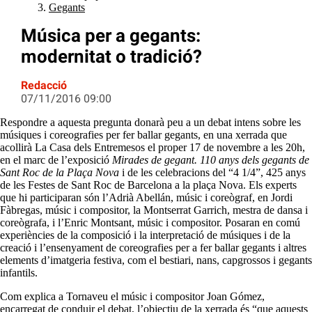
Gegants
Música per a gegants:
modernitat o tradició?
Redacció
07/11/2016 09:00
Respondre a aquesta pregunta donarà peu a un debat intens sobre les
músiques i coreografies per fer ballar gegants, en una xerrada que
acollirà La Casa dels Entremesos el proper 17 de novembre a les 20h,
en el marc de l’exposició
Mirades de gegant. 110 anys dels gegants de
Sant Roc de la Plaça Nova
i de les celebracions del “4 1/4”, 425 anys
de les Festes de Sant Roc de Barcelona a la plaça Nova. Els experts
que hi participaran són l’Adrià Abellán, músic i coreògraf, en Jordi
Fàbregas, músic i compositor, la Montserrat Garrich, mestra de dansa i
coreògrafa, i l’Enric Montsant, músic i compositor. Posaran en comú
experiències de la composició i la interpretació de músiques i de la
creació i l’ensenyament de coreografies per a fer ballar gegants i altres
elements d’imatgeria festiva, com el bestiari, nans, capgrossos i gegants
infantils.
Com explica a Tornaveu el músic i compositor Joan Gómez,
encarregat de conduir el debat, l’objectiu de la xerrada és “que aquests