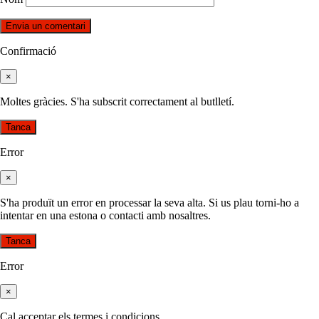
Confirmació
×
Moltes gràcies. S'ha subscrit correctament al butlletí.
Tanca
Error
×
S'ha produït un error en processar la seva alta. Si us plau torni-ho a
intentar en una estona o contacti amb nosaltres.
Tanca
Error
×
Cal acceptar els termes i condicions.