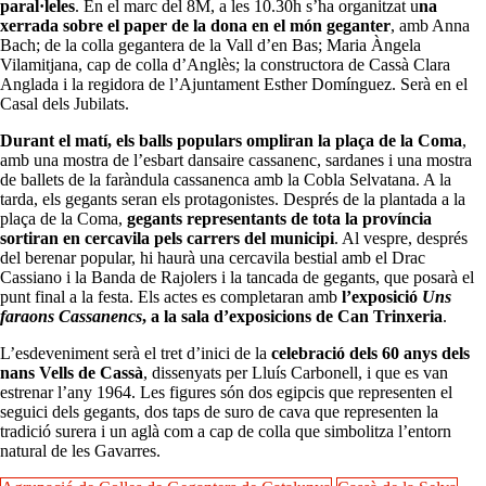
paral·leles
. En el marc del 8M, a les 10.30h s’ha organitzat u
na
xerrada sobre el paper de la dona en el món geganter
, amb Anna
Bach; de la colla gegantera de la Vall d’en Bas; Maria Àngela
Vilamitjana, cap de colla d’Anglès; la constructora de Cassà Clara
Anglada i la regidora de l’Ajuntament Esther Domínguez. Serà en el
Casal dels Jubilats.
Durant el matí, els balls populars ompliran la plaça de la Coma
,
amb una mostra de l’esbart dansaire cassanenc, sardanes i una mostra
de ballets de la faràndula cassanenca amb la Cobla Selvatana. A la
tarda, els gegants seran els protagonistes. Després de la plantada a la
plaça de la Coma,
gegants representants de tota la província
sortiran en cercavila pels carrers del municipi
. Al vespre, després
del berenar popular, hi haurà una cercavila bestial amb el Drac
Cassiano i la Banda de Rajolers i la tancada de gegants, que posarà el
punt final a la festa. Els actes es completaran amb
l’exposició
Uns
faraons Cassanencs
, a la sala d’exposicions de Can Trinxeria
.
L’esdeveniment serà el tret d’inici de la
celebració dels 60 anys dels
nans Vells de Cassà
, dissenyats per Lluís Carbonell, i que es van
estrenar l’any 1964. Les figures són dos egipcis que representen el
seguici dels gegants, dos taps de suro de cava que representen la
tradició surera i un aglà com a cap de colla que simbolitza l’entorn
natural de les Gavarres.