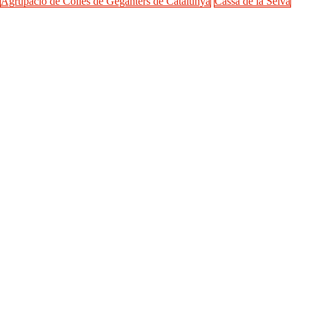
Agrupació de Colles de Geganters de Catalunya
Cassà de la Selva