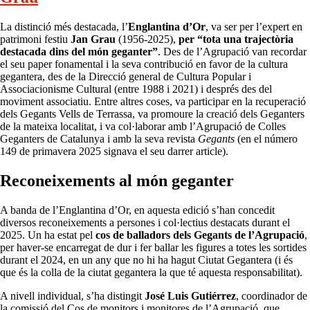
La distinció més destacada, l’
Englantina d’Or
, va ser per l’expert en
patrimoni festiu
Jan Grau
(1956-2025),
per “tota una trajectòria
destacada dins del món geganter”
. Des de l’Agrupació van recordar
el seu paper fonamental i la seva contribució en favor de la cultura
gegantera, des de la Direcció general de Cultura Popular i
Associacionisme Cultural (entre 1988 i 2021) i després des del
moviment associatiu. Entre altres coses, va participar en la recuperació
dels Gegants Vells de Terrassa, va promoure la creació dels Geganters
de la mateixa localitat, i va col·laborar amb l’Agrupació de Colles
Geganters de Catalunya i amb la seva revista
Gegants
(en el número
149 de primavera 2025 signava el seu darrer article).
Reconeixements al món geganter
A banda de l’Englantina d’Or, en aquesta edició s’han concedit
diversos reconeixements a persones i col·lectius destacats durant el
2025. Un ha estat pel
cos de balladors dels
Gegants de l’Agrupació
,
per haver-se encarregat de dur i fer ballar les figures a totes les sortides
durant el 2024, en un any que no hi ha hagut Ciutat Gegantera (i és
que és la colla de la ciutat gegantera la que té aquesta responsabilitat).
A nivell individual, s’ha distingit
José Luis Gutiérrez
, coordinador de
la comissió del Cos de monitors i monitores de l’Agrupació, que