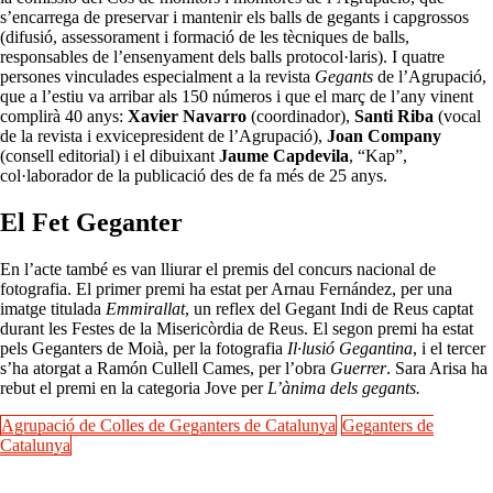
s’encarrega de preservar i mantenir els balls de gegants i capgrossos
(difusió, assessorament i formació de les tècniques de balls,
responsables de l’ensenyament dels balls protocol·laris). I quatre
persones vinculades especialment a la revista
Gegants
de l’Agrupació,
que a l’estiu va arribar als 150 números i que el març de l’any vinent
complirà 40 anys:
Xavier Navarro
(coordinador),
Santi Riba
(vocal
de la revista i exvicepresident de l’Agrupació),
Joan Company
(consell editorial) i el dibuixant
Jaume Capdevila
, “Kap”,
col·laborador de la publicació des de fa més de 25 anys.
El Fet Geganter
En l’acte també es van lliurar el premis del concurs nacional de
fotografia. El primer premi ha estat per Arnau Fernández, per una
imatge titulada
Emmirallat
, un reflex del Gegant Indi de Reus captat
durant les Festes de la Misericòrdia de Reus. El segon premi ha estat
pels Geganters de Moià, per la fotografia
Il·lusió Gegantina
, i el tercer
s’ha atorgat a Ramón Cullell Cames, per l’obra
Guerrer
. Sara Arisa ha
rebut el premi en la categoria Jove per
L’ànima dels gegants.
Agrupació de Colles de Geganters de Catalunya
Geganters de
Catalunya