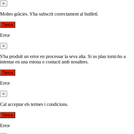
×
Moltes gràcies. S'ha subscrit correctament al butlletí.
Tanca
Error
×
S'ha produït un error en processar la seva alta. Si us plau torni-ho a
intentar en una estona o contacti amb nosaltres.
Tanca
Error
×
Cal acceptar els termes i condicions.
Tanca
Error