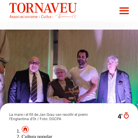
La mare i el fill de Jan Grau van recollir el premi
4′
l’Englantina d’Or / Foto: DGCPA
Cultura popular