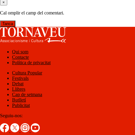
×
Cal omplir el camp del comentari.
Tanca
Qui som
Contacte
Política de privacitat
Cultura Popular
Festivals
Debat
Llibres
Cap de setmana
Butlletí
Publicitat
Seguiu-nos: