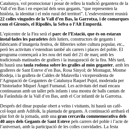
Catalunya, vol promocionar i posar de relleu la tradició gegantera de la
Vall d’en Bas i en especial dels seus gegants, “que representen la
història, la identitat i el món rural del territori”. L’esdeveniment reunirà
22 colles vingudes de la Vall d’en Bas, la Garrotxa, i de comarques
com el Gironès, el Ripollès, la Selva o l’Alt Empordà
.
L’epicentre de la Fira serà el
parc de l’Estació, que és on estaran
instal·lades les paradetes
dels lutiers, constructors de gegants i
fabricants d’imatgeria festiva, de llibreries sobre cultura popular, etc.,
però les activitats s’estendran també als carrers i places del poble. El
programa començarà a les nou del matí del 21 de març amb les
tradicionals matinades de grallers i la inauguració de la fira. Més tard,
hi haurà una
taula rodona sobre les gralles al món geganter
, amb les
gralleres de Sant Esteve d’en Bas, Rosa Sinyol; de Montagut, Montse
Rodeja, i la grallera de Caldes de Malavella i vicepresidenta de
l’Agrupació de Geganters de Catalunya Raquel Pujol, moderada per
l’historiador Miquel Àngel Fumanal. Les activitats del matí encara
continuaran amb un taller pels infants i una mostra de balls cantats de
la Faràndula de la Vall d’en Bas, amb el Cor infantil de la Garrotxa.
Després del dinar popular obert a veïns i visitants, hi haurà un cafè-
col·loqui amb Adifolk, la plantada de gegants. A continuació arribarà el
plat fort de la jornada, amb una
gran cercavila commemorativa dels
40 anys dels Gegants de Sant Esteve
pels carrers del poble i l’acte de
l’aniversari, amb la participació de les colles convidades. La festa