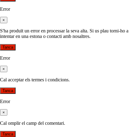
Error
×
S'ha produït un error en processar la seva alta. Si us plau torni-ho a
intentar en una estona o contacti amb nosaltres.
Tanca
Error
×
Cal acceptar els termes i condicions.
Tanca
Error
×
Cal omplir el camp del comentari.
Tanca