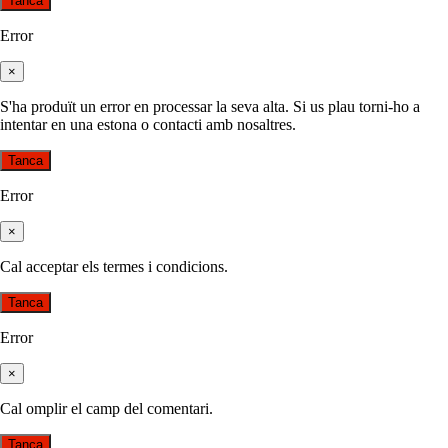
Tanca
Error
×
S'ha produït un error en processar la seva alta. Si us plau torni-ho a
intentar en una estona o contacti amb nosaltres.
Tanca
Error
×
Cal acceptar els termes i condicions.
Tanca
Error
×
Cal omplir el camp del comentari.
Tanca