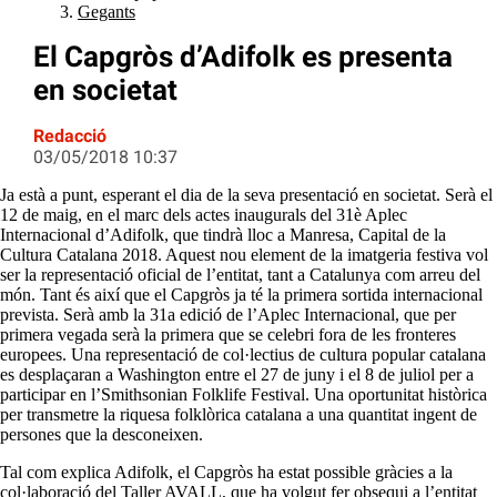
Gegants
El Capgròs d’Adifolk es presenta
en societat
Redacció
03/05/2018 10:37
Ja està a punt, esperant el dia de la seva presentació en societat. Serà el
12 de maig, en el marc dels actes inaugurals del 31è Aplec
Internacional d’Adifolk, que tindrà lloc a Manresa, Capital de la
Cultura Catalana 2018. Aquest nou element de la imatgeria festiva vol
ser la representació oficial de l’entitat, tant a Catalunya com arreu del
món. Tant és així que el Capgròs ja té la primera sortida internacional
prevista. Serà amb la 31a edició de l’Aplec Internacional, que per
primera vegada serà la primera que se celebri fora de les fronteres
europees. Una representació de col·lectius de cultura popular catalana
es desplaçaran a Washington entre el 27 de juny i el 8 de juliol per a
participar en l’Smithsonian Folklife Festival. Una oportunitat històrica
per transmetre la riquesa folklòrica catalana a una quantitat ingent de
persones que la desconeixen.
Tal com explica Adifolk, el Capgròs ha estat possible gràcies a la
col·laboració del Taller AVALL, que ha volgut fer obsequi a l’entitat