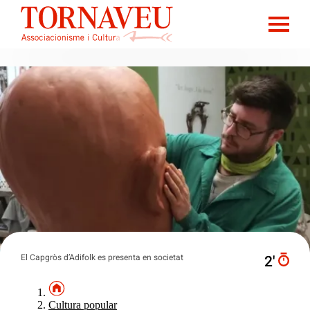
El Capgròs d’Adifolk es presenta en societat
2′
Cultura popular