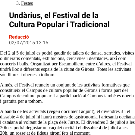
Festes
Undàrius, el Festival de la
Cultura Popular i Tradicional
Redacció
02/07/2015 13:15
Del 2 al 5 de juliol es podrà gaudir de tallers de dansa, xerrades, visites
o itineraris comentats, exhibicions, cercaviles i desfilades, així com
concerts i balls. Organitzat per Escampillem, entre d’altres, el Festival
tindrà lloc a diferents espais de la ciutat de Girona. Totes les activitats
són lliures i obertes a tothom.
A més, el Festival reuneix un conjunt de les activitats formatives que
constitueix el Campus de cultura popular de Girona i forma part del
Campus de cultura popular. La participació al Campus també és oberta
i gratuïta per a tothom.
A banda de les activitats (vegeu document adjunt), el divendres 3 i el
dissabte 4 de juliol hi haurà mostres de gastronomia i artesania occitana
i catalana al voltant de la plaça dels Jurats. El divendres 3 de juliol a les
20h es podrà degustar un caçolet occità i el dissabte 4 de juliol a les
20h, un rossejat de fideus gironí fets al moment.