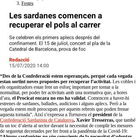
Festes
Les sardanes comencen a
recuperar el pols al carrer
Se celebren els primers aplecs després del
confinament. El 15 de juliol, concert al pla de la
Catedral de Barcelona, prova de foc
Redacció
15/07/2020 14:00
“Des de la Confederació estem esperançats, perquè cada vegada
estan sortint noves propostes per recuperar l’activitat.
Les cobles i
els organitzadors estan fent un esforç important per tornar a la
normalitat, per poder fer activitats amb una normativa que, a hores
d’ara,
el Procicat encara no ens ha validat
. Comencen a haver-hi
estrenes de sardanes, ballades, audicions i alguns aplecs. Però a la
vegada estem molt preocupats per aquests rebrots que poden frenar
aquesta tornada”. Així s’expressa a
Tornaveu
el
president
de la
Confederació Sardanista de Catalunya
, Xavier Tresserras,
que també
fa un toc d’alerta al sector davant la necessitat de complir les mesures
de seguretat decretades per fer front a la pandèmia de la Covid-19:
“Alguns sardanistes no són conscients de la necessitat d’adoptar