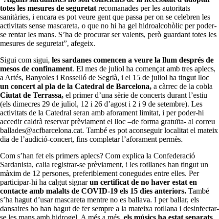
totes les mesures de seguretat
recomanades per les autoritats
sanitàries, i encara es pot veure gent que passa per on se celebren les
activitats sense mascareta, o que no hi ha gel hidroalcohòlic per poder-
se rentar les mans. S’ha de procurar ser valents, però guardant totes les
mesures de seguretat”, afegeix.
Sigui com sigui,
les sardanes comencen a veure la llum després de
mesos de confinament
. El mes de juliol ha començat amb tres aplecs,
a Artés, Banyoles i Rosselló de Segrià, i el 15 de juliol ha tingut lloc
un concert al pla de la Catedral de Barcelona,
a càrrec de la cobla
Ciutat de Terrassa,
el primer d’una sèrie de concerts durant l’estiu
(els dimecres 29 de juliol, 12 i 26 d’agost i 2 i 9 de setembre). Les
activitats de la Catedral seran amb aforament limitat, i per poder-hi
accedir caldrà reservar prèviament el lloc –de forma gratuïta- al correu
ballades@acfbarcelona.cat. També es pot aconseguir localitat el mateix
dia de l’audició-concert, fins completar l’aforament permès.
Com s’han fet els primers aplecs? Com explica la Confederació
Sardanista, calia registrar-se prèviament, i les rotllanes han tingut un
màxim de 12 persones, preferiblement conegudes entre elles. Per
participar-hi ha calgut signar
un certificat de no haver estat en
contacte amb malalts de COVID-19 els 15 dies anteriors.
També
s’ha hagut d’usar mascareta mentre no es ballava. I per ballar, els
dansaires ho han hagut de fer sempre a la mateixa rotllana i desinfectar-
se les mans amb hidrogel. A més a més,
els músics ha estat separats