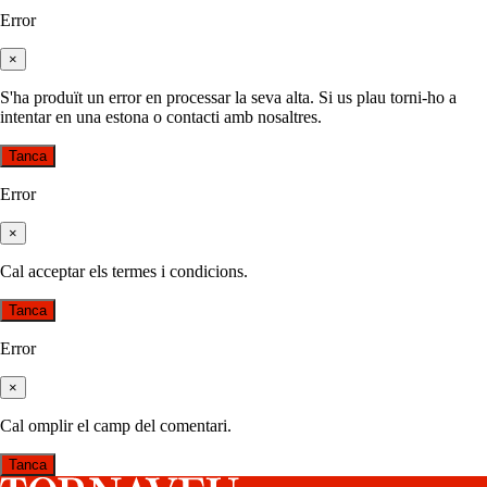
Error
×
S'ha produït un error en processar la seva alta. Si us plau torni-ho a
intentar en una estona o contacti amb nosaltres.
Tanca
Error
×
Cal acceptar els termes i condicions.
Tanca
Error
×
Cal omplir el camp del comentari.
Tanca