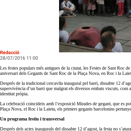
Les 426 Festes de Sant Roc fan me
Redacció
28/07/2016 11:00
Les festes populars més antigues de la ciutat, les Festes de Sant Roc d
aniversari dels Gegants de Sant Roc de la Plaça Nova, en Roc i la Laiet
Després de la tradicional cercavila inaugural pel barri, dissabte 12 d’a
supervivència d’un barri que malgrat els diversos embats viscuts, com a
identitat pròpia.
La celebració coincideix amb l’exposició Mirades de gegant, que es pot 
Plaça Nova, el Roc i la Laieta, els primers gegants barcelonins pertanyen
Un programa festiu i transversal
Després dels actes inaugurals del dissabte 12 d’agost, la festa no s’atura