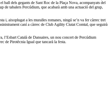
b el ball dels gegants de Sant Roc de la Plaça Nova, acompanyats del
grup de tabalers Percúdium, que acabarà amb una actuació del grup,
ta i, aixoplugat a les muralles romanes, ningú se’n va fer càrrec tret
nsinistrament caní a càrrec de Club Agility Ciutat Comtal, que seguirà
nya, l’Esbart Català de Dansaires, un nou concert de Percúdium
ec de Pirotècnia Igual que tancarà la festa.