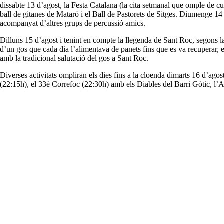
dissabte 13 d’agost, la Festa Catalana (la cita setmanal que omple de c
ball de gitanes de Mataró i el Ball de Pastorets de Sitges. Diumenge 1
acompanyat d’altres grups de percussió amics.
Dilluns 15 d’agost i tenint en compte la llegenda de Sant Roc, segons la 
d’un gos que cada dia l’alimentava de panets fins que es va recuperar, 
amb la tradicional salutació del gos a Sant Roc.
Diverses activitats ompliran els dies fins a la cloenda dimarts 16 d’ag
(22:15h), el 33è Correfoc (22:30h) amb els Diables del Barri Gòtic, l’Arp