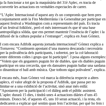
ja fa funcionar a tot gas la maquinària del 31è Aplec, es tracta de
convertir les actuacions en veritables espectacles de carrer.
“L’Aplec Internacional d’aquest any és un compromís que hem pres
conjuntament amb la Fira Mediterrània i la Generalitat per participar en
aquest festival a Washington com a representants del país. Es tracta
d’un festival folklòric, però el més interessant és que té una base
antropològica sòlida, que ens permet mantenir l’essència de l’aplec i la
difusió de la cultura popular a l’estranger”, explica en Joan Gómez.
I com encara Adifolk aquesta jornada internacional? Gómez explica a
Tornaveu: “Continuem apostant d’una manera descarada i necessària
per la polivalència dels participants, i sobretot, per la col·laboració
entre diferents colles i grups que hi participin”. I posa alguns exemples:
“Volem que els geganters puguin fer de diables, que els diables puguin
participar en una cercavila, que els dansaires puguin ballar una sardana
o dinamitzar el ball amb música. Que tothom sigui polivalent”, explica.
I encara més, Joan Gómez vol marca la diferència respecte a altres
aplecs, el valor afegit de la proposta d’Adifolk, que passa per no
limitar-se a una exhibició de l’activitat, sinó anar més enllà:
“Apostarem per la participació i el diàleg amb el públic assistent.
L’aplec durarà 15 dies, i tindrà unes 4 actuacions diàries d’uns 45
minuts. Doncs bé, d’aquests 45, uns 10 seran actuació, i la resta, els
dedicarem a explicar què sentim quan fem l’activitat, per què ho fem i