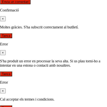
Confirmació
×
Moltes gràcies. S'ha subscrit correctament al butlletí.
Tanca
Error
×
S'ha produït un error en processar la seva alta. Si us plau torni-ho a
intentar en una estona o contacti amb nosaltres.
Tanca
Error
×
Cal acceptar els termes i condicions.