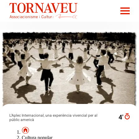
L’Aplec Internacional, una experiència vivencial per al
4′
públic americà
Cultura popular