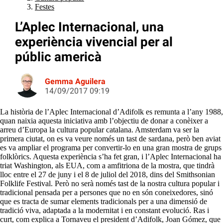
Festes
L’Aplec Internacional, una
experiència vivencial per al
públic americà
Gemma Aguilera
14/09/2017 09:19
La història de l’Aplec Internacional d’Adifolk es remunta a l’any 1988,
quan naixia aquesta iniciativa amb l’objectiu de donar a conèixer a
arreu d’Europa la cultura popular catalana. Amsterdam va ser la
primera ciutat, on es va veure només un tast de sardana, però ben aviat
es va ampliar el programa per convertir-lo en una gran mostra de grups
folklòrics. Aquesta experiència s’ha fet gran, i l’Aplec Internacional ha
triat Washington, als EUA, com a amfitriona de la mostra, que tindrà
lloc entre el 27 de juny i el 8 de juliol del 2018, dins del Smithsonian
Folklife Festival. Però no serà només tast de la nostra cultura popular i
tradicional pensada per a persones que no en són coneixedores, sinó
que es tracta de sumar elements tradicionals per a una dimensió de
tradició viva, adaptada a la modernitat i en constant evolució. Ras i
curt, com explica a Tornaveu el president d’Adifolk, Joan Gómez, que