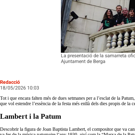
La presentació de la samarreta ofic
Ajuntament de Berga
Redacció
18/05/2026 10:03
Tot i que encara falten més de dues setmanes per a l’esclat de la Patum,
que vol estendre l’essència de la festa més enllà dels dies propis de la
Lambert i la Patum
Descobrir la figura de Joan Baptista Lambert, el compositor que va canv
va fer de la música patumaire l’any 1930, així com la “Marxa de la Patum