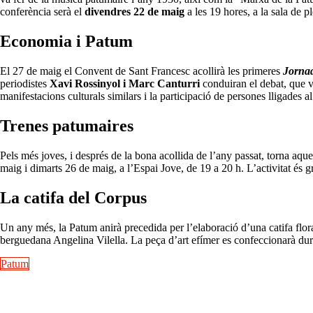
conferència serà el
divendres 22 de maig
a les 19 hores, a la sala de 
Economia i Patum
El 27 de maig el Convent de Sant Francesc acollirà les primeres
Jorna
periodistes
Xavi Rossinyol i Marc Canturri
conduiran el debat, que v
manifestacions culturals similars i la participació de persones lligades a
Trenes patumaires
Pels més joves, i després de la bona acollida de l’any passat, torna aques
maig i dimarts 26 de maig, a l’Espai Jove, de 19 a 20 h. L’activitat és 
La
catifa del Corpus
Un any més, la Patum anirà precedida per l’elaboració d’una catifa floral
berguedana Angelina Vilella. La peça d’art efímer es confeccionarà durant
Patum