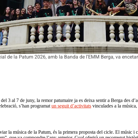
ial de la Patum 2026, amb la Banda de l’EMM Berga, va encetar el
 del 3 al 7 de juny, la remor patumaire ja es deixa sentir a Berga des d
 celebració, s’han programat
un seguit d’activitats
vinculades a la música, 
iar la música de la Patum, és la primera proposta del cicle. El músic i
”, que va compondre l’any anterior. Gual oferirà un recorregut històric 