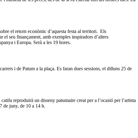
 sobre el retorn econòmic d’aquesta festa al territori. Els
ar el seu finançament, amb exemples inspiradors d’altres
 Espanya i Europa. Serà a les 19 hores.
carrers i de Patum a la plaça. Es faran dues sessions, el dilluns 25 de
catifa reproduirà un disseny patumaire creat per a l’ocasió per l’artista
 7 de juny, de 10 a 14 h.