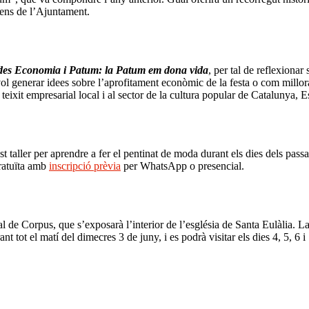
plens de l’Ajuntament.
des Economia i Patum: la Patum em dona vida
, per tal de reflexionar
ol generar idees sobre l’aprofitament econòmic de la festa o com millor
l teixit empresarial local i al sector de la cultura popular de Catalunya,
t taller per aprendre a fer el pentinat de moda durant els dies dels passa
gratuïta amb
inscripció prèvia
per WhatsApp o presencial.
 de Corpus, que s’exposarà l’interior de l’església de Santa Eulàlia. La 
 tot el matí del dimecres 3 de juny, i es podrà visitar els dies 4, 5, 6 i