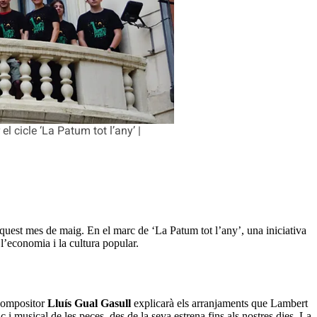
 cicle ‘La Patum tot l’any’ |
’aquest mes de maig. En el marc de ‘La Patum tot l’any’, una iniciativa
l’economia i la cultura popular.
 compositor
Lluís Gual Gasull
explicarà els arranjaments que Lambert
i musical de les peces, des de la seva estrena fins als nostres dies. La