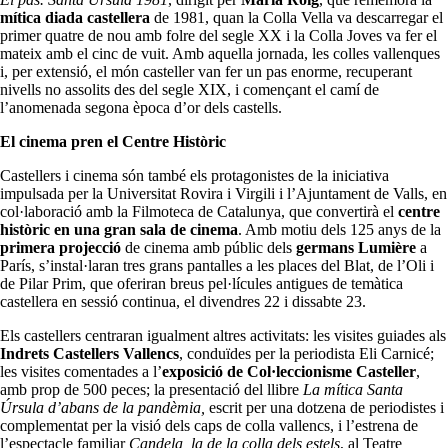
mítica diada castellera
de 1981, quan la Colla Vella va descarregar el
primer quatre de nou amb folre del segle XX i la Colla Joves va fer el
mateix amb el cinc de vuit. Amb aquella jornada, les colles vallenques
i, per extensió, el món casteller van fer un pas enorme, recuperant
nivells no assolits des del segle XIX, i començant el camí de
l’anomenada segona època d’or dels castells.
El cinema pren el Centre Històric
Castellers i cinema són també els protagonistes de la iniciativa
impulsada per la Universitat Rovira i Virgili i l’Ajuntament de Valls, en
col·laboració amb la Filmoteca de Catalunya, que convertirà el
centre
històric en una gran sala de cinema
. Amb motiu dels 125 anys de la
primera projecció
de cinema amb públic dels
germans Lumière
a
París, s’instal·laran tres grans pantalles a les places del Blat, de l’Oli i
de Pilar Prim, que oferiran breus pel·lícules antigues de temàtica
castellera en sessió continua, el divendres 22 i dissabte 23.
Els castellers centraran igualment altres activitats: les visites guiades als
Indrets Castellers Vallencs
, conduïdes per la periodista Eli Carnicé;
les visites comentades a l’
exposició de Col·leccionisme Casteller
,
amb prop de 500 peces; la presentació del llibre
La mítica Santa
Úrsula d’abans de la pandèmia,
escrit per una dotzena de periodistes i
complementat per la visió dels caps de colla vallencs, i l’estrena de
l’espectacle familiar
Candela, la de la colla dels estels
, al Teatre