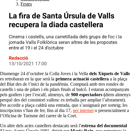
Festes
La fira de Santa Úrsula de Valls
recupera la diada castellera
Cinema i castells, una carretillada dels grups de foc i la
jornada Valls Folklòrica seran altres de les propostes
entre el 19 i el 24 d’octubre
Redacció
13/10/2021 17:00
Diumenge 24 d’octubre la Colla Joves i la Vella
dels Xiquets de Valls
es retrobaran en la que serà la
primera actuació castellera
a la plaça
del Blat des de l’inici de la pandèmia. Comptarà amb tres rondes de
castells i una de pilars i els pilars finals al balcó. I estaran acompanyats
pels grallers i per l’escalf, almenys, de
900 espectadors (
diem almenys
perquè des del consistori vallenc es treballa per ampliar l’aforament).
Per accedir a plaça caldrà una entrada, que s’assignarà per sorteig; les
inscripcions s’han de fer, fins al dia 17,
per internet
o presencialment a
l’Oficina de Turisme del carrer de la Cort.
Un altre dels actes castellers destacats serà l’
estrena del documental
El pas. Santa Úrsula 1981
, dirigit per
Maria Roig
, que rememora la