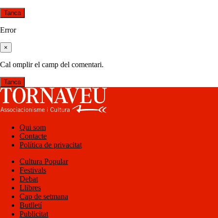
Tanca
Error
×
Cal omplir el camp del comentari.
Tanca
Qui som
Contacte
Política de privacitat
Cultura Popular
Festivals
Debat
Llibres
Cap de setmana
Butlletí
Publicitat