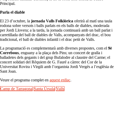
Principal.
Parla el diable
El 23 d’octubre, la
jornada Valls Folklòrica
oferirà al matí una taula
rodona sobre versots i balls parlats en els balls de diables, moderada
per Jordi Llovera; a la tarda, la jornada continuarà amb un ball parlat i
carretillada del ball de diables de Valls, acompanyats del drac, el bou
tradicional, el ball de diables infantil i el drac petit de Valls.
La programació es complementarà amb diverses propostes, com el
9è
Correbous
, enguany a la plaça dels Pins; un concert de gralla i
balladetes dels gegants i del grup Bufalodre al claustre del Carme; el
concert solidari del Rèquiem de G. Fauré a càrrec del Cor de la
Universitat Rovira i Virgili amb l’organista Jordi Vergés a l’església de
Sant Joan.
Veure el programa complet en
aquest enllaç
.
Camp de Tarragona
Santa Úrsula
Valls