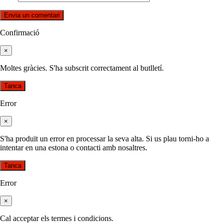
Confirmació
×
Moltes gràcies. S'ha subscrit correctament al butlletí.
Tanca
Error
×
S'ha produït un error en processar la seva alta. Si us plau torni-ho a
intentar en una estona o contacti amb nosaltres.
Tanca
Error
×
Cal acceptar els termes i condicions.