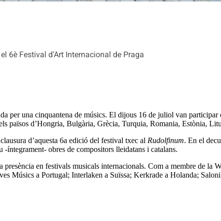
l 6è Festival d'Art Internacional de Praga
per una cinquantena de músics. El dijous 16 de juliol van participar e
els països d’Hongria, Bulgària, Grècia, Turquia, Romania, Estònia, Lit
 clausura d’aquesta 6a edició del festival txec al
Rudolfinum
. En el decu
 -íntegrament- obres de compositors lleidatans i catalans.
va presència en festivals musicals internacionals. Com a membre de la 
es Músics a Portugal; Interlaken a Suïssa; Kerkrade a Holanda; Salonik