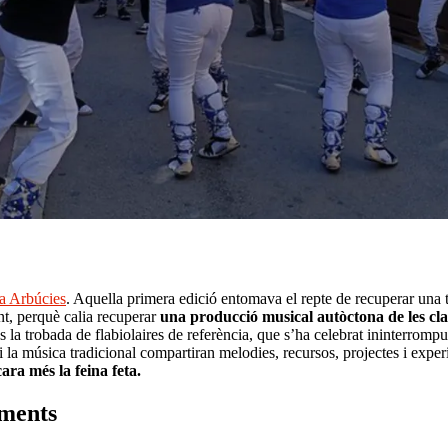
abiol d'Arbúcies
 a Arbúcies
. Aquella primera edició entomava el repte de recuperar una tra
ent, perquè calia recuperar
una producció musical autòctona de les cl
s és la trobada de flabiolaires de referència, que s’ha celebrat ininterr
i la música tradicional compartiran melodies, recursos, projectes i experi
ara més la feina feta.
ements