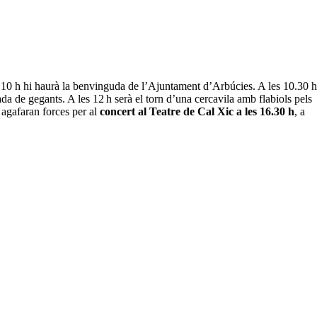
les 10 h hi haurà la benvinguda de l’Ajuntament d’Arbúcies. A les 10.30 h
ntada de gegants. A les 12 h serà el torn d’una cercavila amb flabiols pels
e agafaran forces per al
concert al Teatre de Cal Xic a les 16.30 h
, a