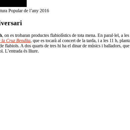
ltura Popular de l’any 2016
iversari
 h
, on es trobaran productes flabiolístics de tota mena. En paral·lel, a 
 la Cruz Bendita
, que es tocarà al concert de la tarda, i a les 11 h, pla
 de flabiols. A dos quarts de tres hi ha el dinar de músics i balladors, qu
ol. L’entrada és lliure.