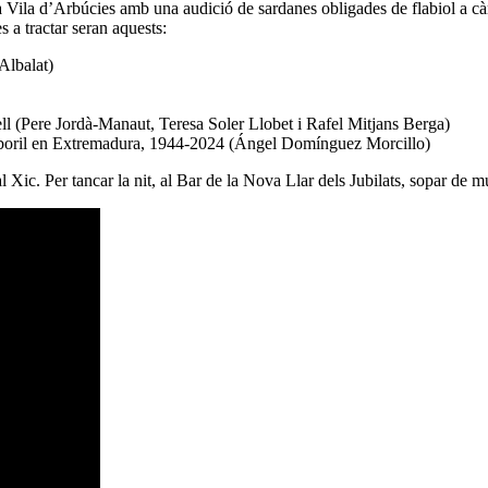
a Vila d’Arbúcies amb una audició de sardanes obligades de flabiol a càr
 a tractar seran aquests:
 Albalat)
l (Pere Jordà-Manaut, Teresa Soler Llobet i Rafel Mitjans Berga)
tamboril en Extremadura, 1944-2024 (Ángel Domínguez Morcillo)
 Xic. Per tancar la nit, al Bar de la Nova Llar dels Jubilats, sopar de mús