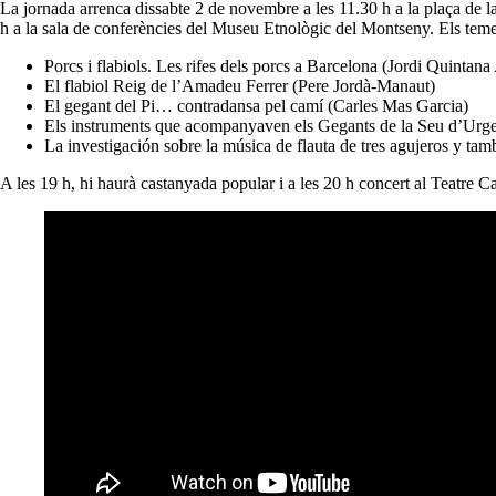
La jornada arrenca dissabte 2 de novembre a les 11.30 h a la plaça de l
h a la sala de conferències del Museu Etnològic del Montseny. Els temes
Porcs i flabiols. Les rifes dels porcs a Barcelona (Jordi Quintana
El flabiol Reig de l’Amadeu Ferrer (Pere Jordà-Manaut)
El gegant del Pi… contradansa pel camí (Carles Mas Garcia)
Els instruments que acompanyaven els Gegants de la Seu d’Urgel
La investigación sobre la música de flauta de tres agujeros y 
A les 19 h, hi haurà castanyada popular i a les 20 h concert al Teatre Cal