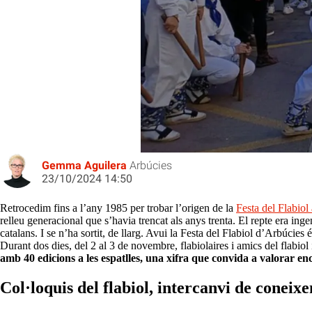
Tot a punt per a la 40a festa del Fl
Gemma Aguilera
Arbúcies
23/10/2024 14:50
Retrocedim fins a l’any 1985 per trobar l’origen de la
Festa del Flabiol
relleu generacional que s’havia trencat als anys trenta. El repte era ing
catalans. I se n’ha sortit, de llarg. Avui la Festa del Flabiol d’Arbúcie
Durant dos dies, del 2 al 3 de novembre, flabiolaires i amics del flabiol 
amb 40 edicions a les espatlles, una xifra que convida a valorar enc
Col·loquis del flabiol, intercanvi de coneix