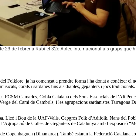
e 23 de febrer a Rubí el 32è Aplec Internacional als grups que h
 del Folklore, ja ha començat a prendre forma i ha donat a conèixer el no
musicals, corals i sardanes fins als diables, geganters i jocs tradicionals.
úsica FCSM Camarles, Cobla Catalana dels Sons Essencials de l’Alt Pene
l Verge del Camí de Cambrils, i les agrupacions sardanistes Tarragona 
ulassa, Lleó i Bou de la UAF-Valls, Capgròs Folk d’Adifolk, Nans del Po
, i l’Agrupació de Colles de Geganters de Catalunya amb l’exposició “
uets de Copenhaguen (Dinamarca). També estaran la Federació Catalana