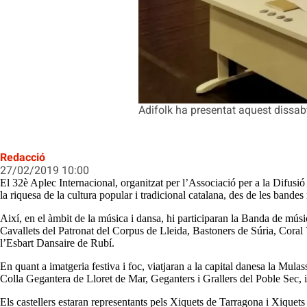
Adifolk ha presentat aquest dissabt
Redacció
27/02/2019 10:00
El 32è Aplec Internacional, organitzat per l’Associació per a la Difusió
la riquesa de la cultura popular i tradicional catalana, des de les bandes 
Així, en el àmbit de la música i dansa, hi participaran la Banda de m
Cavallets del Patronat del Corpus de Lleida, Bastoners de Súria, Cora
l’Esbart Dansaire de Rubí.
En quant a imatgeria festiva i foc, viatjaran a la capital danesa la M
Colla Gegantera de Lloret de Mar, Geganters i Grallers del Poble Sec
Els castellers estaran representants pels Xiquets de Tarragona i Xiq