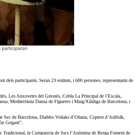
i participaran
m dels participants. Seran 23 entitats, i 600 persones, representants de
dès, Les Anxovetes del Gironès, Cobla La Principal de l’Escala,
Dansa, Mediterrània Dansa de Figueres i Maig/Xàldiga de Barcelona, i
ble Sec de Barcelona, Diables Voliaks d’Oliana, Ceptrot d’Adifolk,
Món Gegant”.
 Joc Tradicional, la Companyia de Jocs l’Anònima de Berga Foment de