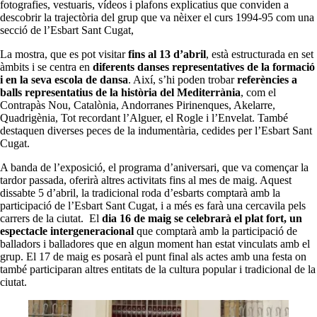
fotografies, vestuaris, vídeos i plafons explicatius que conviden a
descobrir la trajectòria del grup que va nèixer el curs 1994-95 com una
secció de l’Esbart Sant Cugat,
La mostra, que es pot visitar
fins al 13 d’abril
, està estructurada en set
àmbits i se centra en
diferents danses representatives de la formació
i en la seva escola de dansa
. Així, s’hi poden trobar
referències a
balls representatius de la història del Mediterrània
, com el
Contrapàs Nou, Catalònia, Andorranes Pirinenques, Akelarre,
Quadrigènia, Tot recordant l’Alguer, el Rogle i l’Envelat. També
destaquen diverses peces de la indumentària, cedides per l’Esbart Sant
Cugat.
A banda de l’exposició, el programa d’aniversari, que va començar la
tardor passada, oferirà altres activitats fins al mes de maig. Aquest
dissabte 5 d’abril, la tradicional roda d’esbarts comptarà amb la
participació de l’Esbart Sant Cugat, i a més es farà una cercavila pels
carrers de la ciutat. El
dia 16 de maig se celebrarà el plat fort, un
espectacle intergeneracional
que comptarà amb la participació de
balladors i balladores que en algun moment han estat vinculats amb el
grup. El 17 de maig es posarà el punt final als actes amb una festa on
també participaran altres entitats de la cultura popular i tradicional de la
ciutat.