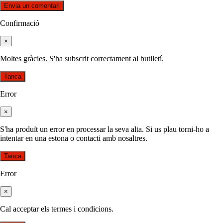
Confirmació
×
Moltes gràcies. S'ha subscrit correctament al butlletí.
Tanca
Error
×
S'ha produït un error en processar la seva alta. Si us plau torni-ho a
intentar en una estona o contacti amb nosaltres.
Tanca
Error
×
Cal acceptar els termes i condicions.