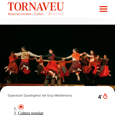
Espectacle 'Quadrigènia' del Grup Mediterrània
4′
Cultura popular