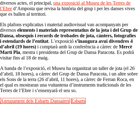
diversos actes, el principal,
una exposició al Museu de les Terres de
l’Ebre
d’Amposta que revisa la història del grup i per les danses vives
que es ballen al territori.
Els plafons explicatius i material audiovisual van acompanyats per
diversos
elements i materials representatius de la jota i del Grup de
Dansa, obsequis i records de trobades de jota, cànters, fotografies
i estendards de l’entitat
. L’exposició
s’inaugura avui divendres 4
d’abril (19 hores)
i comptarà amb la conferència a càrrec de
Mercè
Martí Pla
, mestra i presidenta del Grup de Dansa Paracota. Es podrà
visitar fins al 18 de maig.
A banda de l’exposició, el Museu ha organitzat un taller de jota (el 26
d’abril, 18 hores), a càrrec del Grup de Dansa Paracota, i un altre sobre
els Sons de la terra (26 d’abril, 11 hores), a càrrec de Ferran Roca, en
el qual es mostraran una vuitantena d’instruments tradicionals de les
Terres de l’Ebre i s’ensenyarà el seu so.
Agrupament dels Esbarts Dansaires
Esbarts