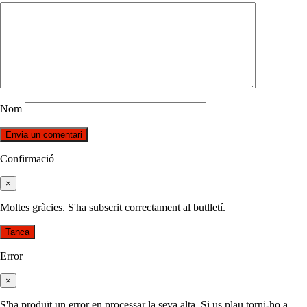
Nom
Confirmació
×
Moltes gràcies. S'ha subscrit correctament al butlletí.
Tanca
Error
×
S'ha produït un error en processar la seva alta. Si us plau torni-ho a