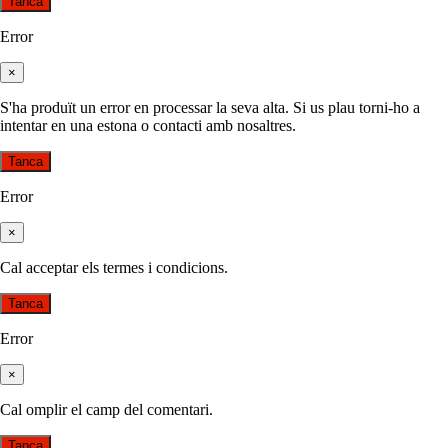
Tanca
Error
×
S'ha produït un error en processar la seva alta. Si us plau torni-ho a
intentar en una estona o contacti amb nosaltres.
Tanca
Error
×
Cal acceptar els termes i condicions.
Tanca
Error
×
Cal omplir el camp del comentari.
Tanca