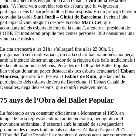
–“pràcticament tots els que hi ha a la ciutat”, i
vuit de la resta del
país
. “A l’acte vam convidar tots els esbarts que hi volguessin
participar, i ens ha sorprès molt la bona resposta. En un principi havíem
convidat la cobla
Sant Jordi – Ciutat de Barcelona
, i veient l’alta
participació vam afegir-hi després la cobla
Mar i Cel
, que
acompanyarà els esbarts de fora de la ciutat”, afegeix el president de
l’OBP. En total seran prop de tres-centes persones: 280 dansaires i una
vintena de músics.
La cita arrencarà a les 21h i s’allargarà fins a les 23.30h. La
programació serà molt variada, on cada esbart ballarà només una peça,
amb la intenció de ser un aparador de la riquesa dels balls tradicionals i
de la cultura popular del país. Però des de l’Obra del Ballet Popular
han volgut donar un paper destacat als tres esbarts centenaris: l’
Esbart
Manresà
, que obrirà el festival; l’
Esbart de Rubí
, que tancarà la
participació dels esbarts de fora de Barcelona, i l’Esbart Català de
Dansaires, degà dels esbarts, que clourà l’esdeveniment.
75 anys de l’Obra del Ballet Popular
La federació es va constituir oficialment a Montserrat el 1950, en
temps de forta repressió cultural antidemocràtica, per aglutinar el
moviment sardanista i d’esbarts i amb la missió de salvaguardar i
promoure les danses tradicionals catalanes. Al llarg d’aquest 2025
l’Obra del Ballet Popular ha organitzat diversos actes per commemorar