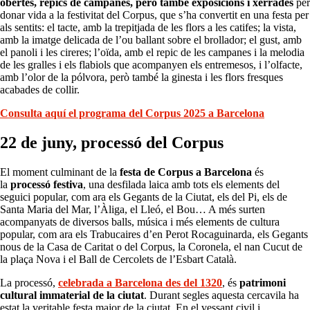
obertes, repics de campanes, però també exposicions i xerrades
per
donar vida a la festivitat del Corpus, que s’ha convertit en una festa per
als sentits: el tacte, amb la trepitjada de les flors a les catifes; la vista,
amb la imatge delicada de l’ou ballant sobre el brollador; el gust, amb
el panoli i les cireres; l’oïda, amb el repic de les campanes i la melodia
de les gralles i els flabiols que acompanyen els entremesos, i l’olfacte,
amb l’olor de la pólvora, però també la ginesta i les flors fresques
acabades de collir.
Consulta aquí el programa del Corpus 2025 a Barcelona
22 de juny, processó del Corpus
El moment culminant de la
festa de Corpus a Barcelona
és
la
processó festiva
, una desfilada laica amb tots els elements del
seguici popular, com ara els Gegants de la Ciutat, els del Pi, els de
Santa Maria del Mar, l’Àliga, el Lleó, el Bou… A més surten
acompanyats de diversos balls, música i més elements de cultura
popular, com ara els Trabucaires d’en Perot Rocaguinarda, els Gegants
nous de la Casa de Caritat o del Corpus, la Coronela, el nan Cucut de
la plaça Nova i el Ball de Cercolets de l’Esbart Català.
La processó,
celebrada a Barcelona des del 1320
, és
patrimoni
cultural immaterial de la ciutat
. Durant segles aquesta cercavila ha
estat la veritable festa major de la ciutat. En el vessant civil i