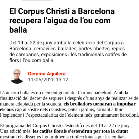
El Corpus Christi a Barcelona
recupera l’aigua de l’ou com
balla
Del 19 al 22 de juny arriba la celebració del Corpus a
Barcelona: cercaviles, ballades, portes obertes, repics
de campanes, exposicions i les tradicionals catifes de
flors i l'ou com balla
Gemma Aguilera
11/06/2025 13:12
L’ou com balla és un element genuí del Corpus barceloní. Amb la
finalització del decret de sequera i després d’uns anys de realitzar-se de
manera adaptada per la sequera,
els brolladors tornaran a impulsar
els ous
cap al sostre dels claustres, patis i jardins, tornant a lluir
l’esplendor i l’espectacularitat de l’element més genuïnament barceloní.
El programa del Corpus Christi s’estendrà des del 19 al 22 de juny.
Una edició més,
les catifes florals s’estendran per tota la ciutat
mostrant els dissenys i guarniments confeccionats per les entitats