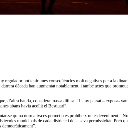
ny regulador pot tenir unes conseqüències molt negatives per a la dinam
 darrera dècada han augmentat notablement, i també actes que promouen la
e, d’altra banda, considera massa difusa. “L’any passat – exposa- vam as
anes abans havia acollit el Bestiuari”.
ntar-se quina normativa es permet o es prohibeix un esdeveniment. “No 
 tècnics municipals de cada districte i de la seva permissivitat. Però q
its democràticament”.