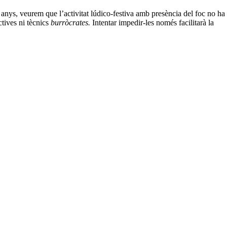
a anys, veurem que l’activitat lúdico-festiva amb presència del foc no ha
tives ni tècnics
burròcrates.
Intentar impedir-les només facilitarà la