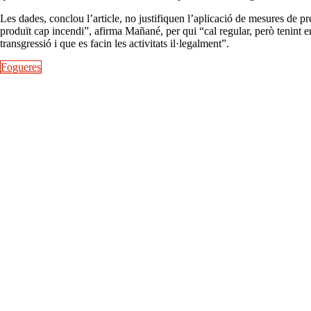
Les dades, conclou l’article, no justifiquen l’aplicació de mesures de p
produït cap incendi”, afirma Mañané, per qui “cal regular, però tenint en 
transgressió i que es facin les activitats il·legalment”.
Fogueres