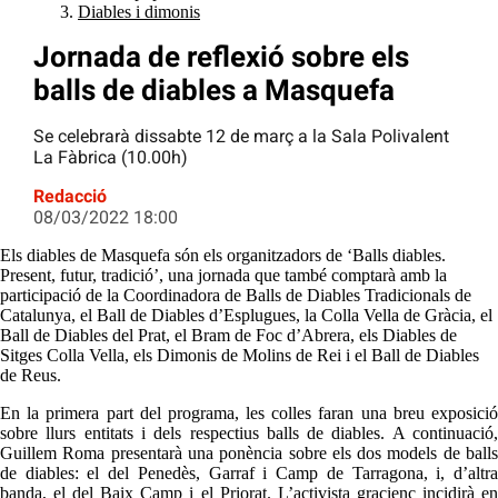
Diables i dimonis
Jornada de reflexió sobre els
balls de diables a Masquefa
Se celebrarà dissabte 12 de març a la Sala Polivalent
La Fàbrica (10.00h)
Redacció
08/03/2022 18:00
Els diables de Masquefa són els organitzadors de ‘Balls diables.
Present, futur, tradició’, una jornada que també comptarà amb la
participació de la Coordinadora de Balls de Diables Tradicionals de
Catalunya, el Ball de Diables d’Esplugues, la Colla Vella de Gràcia, el
Ball de Diables del Prat, el Bram de Foc d’Abrera, els Diables de
Sitges Colla Vella, els Dimonis de Molins de Rei i el Ball de Diables
de Reus.
En la primera part del programa, les colles faran una breu exposició
sobre llurs entitats i dels respectius balls de diables. A continuació,
Guillem Roma presentarà una ponència sobre els dos models de balls
de diables: el del Penedès, Garraf i Camp de Tarragona, i, d’altra
banda, el del Baix Camp i el Priorat. L’activista gracienc incidirà en