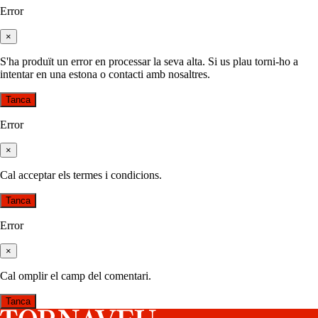
Error
×
S'ha produït un error en processar la seva alta. Si us plau torni-ho a
intentar en una estona o contacti amb nosaltres.
Tanca
Error
×
Cal acceptar els termes i condicions.
Tanca
Error
×
Cal omplir el camp del comentari.
Tanca