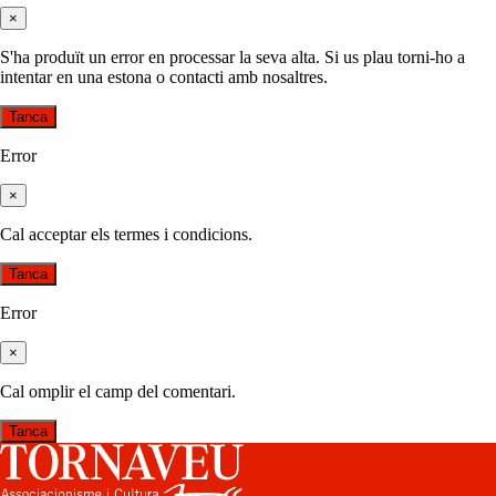
×
S'ha produït un error en processar la seva alta. Si us plau torni-ho a
intentar en una estona o contacti amb nosaltres.
Tanca
Error
×
Cal acceptar els termes i condicions.
Tanca
Error
×
Cal omplir el camp del comentari.
Tanca