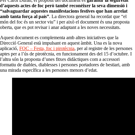
Per Carol Duran, el propòsit del document és
garantir la seguretat
d’aquests actes de foc però també reconèixer la seva dimensió i
“salvaguardar aquestes manifestacions festives que han arrelat
amb tanta força al país”
. La directora general ha recordat que “el
món del foc és un sector viu” i per això el document és una proposta
oberta, que es pot revisar i anar adaptant a les noves necessitats.
Aquest document es complementa amb altres iniciatives que la
Direcció General està impulsant en aquest àmbit. Una es la nova
aplicació,
FOC – Festa, foc i pirotècnia
, per al registre de les persones
aptes per a l’ús de pirotècnia, en funcionament des del 15 d’octubre. I
l’altra són la proposta d’unes fitxes didàctiques com a accessori
formatiu de diables, diablesses i persones portadores de bestiari, amb
una mirada específica a les persones menors d’edat.