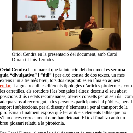
Oriol Cendra en la presentació del document, amb Carol
Duran i Lluís Terrades
Oriol Cendra
ha remarcat que la intenció del document és ser
una
guia “divulgativa” i “útil”
i per això consta de dos textos, un més
extens i un altre més breu, tots dos disponibles en línia en aquest
enllaç
. La guia recull les diferents tipologies d’articles pirotècnics, com
les carretilles, els sortidors i les bengales i altres; descriu el seu abast,
posicions d’ús i edats recomanades; ofereix consells per al seu ús –com
adequar-los al recorregut, a les persones participants i al públic–, per al
suport i subjeccions, per al disseny d’elements i per al transport de la
pirotècnia i finalment exposa què fer amb els elements fallits que no
s’han encès correctament o no han detonat. El text finalitza amb un
breu glossari relatiu a la pirotècnia.