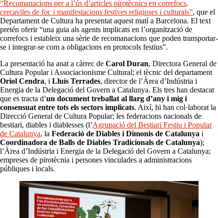
“Recomanacions per a l’ús d’articles pirotècnics en correfocs,
cercaviles de foc i manifestacions festives religioses i culturals”
, que el
Departament de Cultura ha presentat aquest matí a Barcelona. El text
pretén oferir “una guia als agents implicats en l’organització de
correfocs i estableix una sèrie de recomanacions que poden transportar-
se i integrar-se com a obligacions en protocols festius”.
La presentació ha anat a càrrec de
Carol Duran
, Directora General de
Cultura Popular i Associacionisme Cultural; el tècnic del departament
Oriol Cendra
, i
Lluís Terrades
, director de l’Àrea d’Indústria i
Energia de la Delegació del Govern a Catalunya. Els tres han destacat
que es tracta d’
un document treballat al llarg d’any i mig i
consensuat entre tots els sectors implicats
. Així, hi han col·laborat la
Direcció General de Cultura Popular; les federacions nacionals de
bestiari, diables i diablesses (l’
Agrupació del Bestiari Festiu i Popular
de Catalunya
, la
Federació de Diables i Dimonis de Catalunya
i
Coordinadora de Balls de Diables Tradicionals de Catalunya
);
l’Àrea d’Indústria i Energia de la Delegació del Govern a Catalunya;
empreses de pirotècnia i persones vinculades a administracions
públiques i locals.