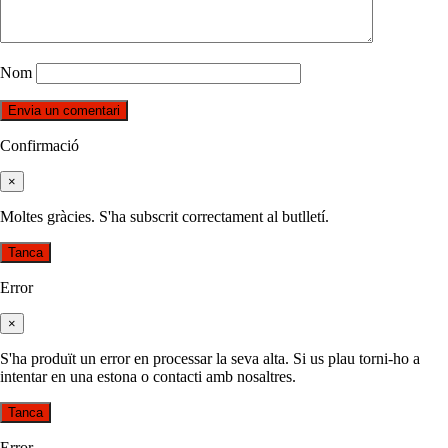
Nom
Confirmació
×
Moltes gràcies. S'ha subscrit correctament al butlletí.
Tanca
Error
×
S'ha produït un error en processar la seva alta. Si us plau torni-ho a
intentar en una estona o contacti amb nosaltres.
Tanca
Error