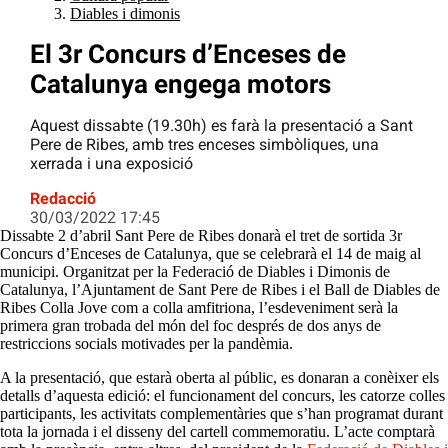
Diables i dimonis
El 3r Concurs d’Enceses de
Catalunya engega motors
Aquest dissabte (19.30h) es farà la presentació a Sant
Pere de Ribes, amb tres enceses simbòliques, una
xerrada i una exposició
Redacció
30/03/2022 17:45
Dissabte 2 d’abril Sant Pere de Ribes donarà el tret de sortida 3r
Concurs d’Enceses de Catalunya, que se celebrarà el 14 de maig al
municipi. Organitzat per la Federació de Diables i Dimonis de
Catalunya, l’Ajuntament de Sant Pere de Ribes i el Ball de Diables de
Ribes Colla Jove com a colla amfitriona, l’esdeveniment serà la
primera gran trobada del món del foc després de dos anys de
restriccions socials motivades per la pandèmia.
A la presentació, que estarà oberta al públic, es donaran a conèixer els
detalls d’aquesta edició: el funcionament del concurs, les catorze colles
participants, les activitats complementàries que s’han programat durant
tota la jornada i el disseny del cartell commemoratiu. L’acte comptarà