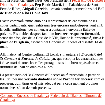
amb la presència, entre altres, del president de la
Federació de Diables i
Dimonis de Catalunya
,
Pep Enric Martí
, i de l’alcaldessa de Sant
Pere de Ribes,
Abigail Garrido
, i estarà conduït per membres del
Ball
de Diables de Ribes Colla Jove
.
L’acte comptarà també amb dos representants de cadascuna de les
colles participants, que realitzaran
tres enceses simbòliques
, junt amb
la colla amfitriona, per començar a contagiar l’enyorada flaire de
pólvora. Els diables després faran un breu
recorregut en formació
,
sense tirar foc, des de la Casa de la Vila, lloc de la presentació, fins a la
plaça de l’Església
, escenari del Concurs d’Enceses el dissabte 14 de
maig.
Allí mateix, al Centre Cultural El Local, s’inaugurarà l’
Exposició del
3r Concurs d’Enceses de Catalunya
, que recopila les característiques
i el vestuari de totes les colles protagonistes i un breu repàs als trets
distintius del ball de diables a Ribes.
La presentació del 3r Concurs d’Enceses anirà precedida, a partir de
les 18h, per una
xerrada diabòlica sobre l’art de fer enceses
: com es
preparen, quin tipus és el més adequat per a cada moment o quines
normatives s’han de tenir presents.
Concurs d’Enceses de Catalunya
Federació de Diables i Dimonis de
Catalunya