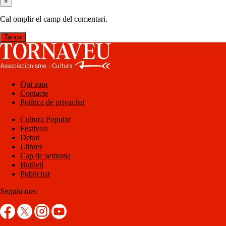
×
Cal omplir el camp del comentari.
Tanca
Qui som
Contacte
Política de privacitat
Cultura Popular
Festivals
Debat
Llibres
Cap de setmana
Butlletí
Publicitat
Seguiu-nos: