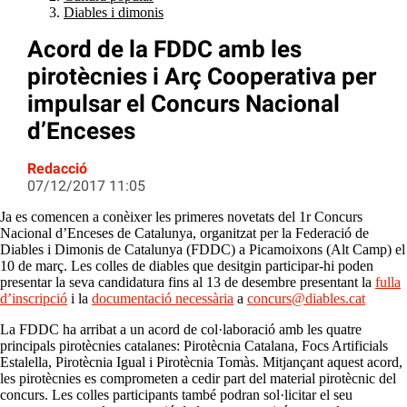
Diables i dimonis
Acord de la FDDC amb les
pirotècnies i Arç Cooperativa per
impulsar el Concurs Nacional
d’Enceses
Redacció
07/12/2017 11:05
Ja es comencen a conèixer les primeres novetats del 1r Concurs
Nacional d’Enceses de Catalunya, organitzat per la Federació de
Diables i Dimonis de Catalunya (FDDC) a Picamoixons (Alt Camp) el
10 de març. Les colles de diables que desitgin participar-hi poden
presentar la seva candidatura fins al 13 de desembre presentant la
fulla
d’inscripció
i la
documentació necessària
a
concurs@diables.cat
La FDDC ha arribat a un acord de col·laboració amb les quatre
principals pirotècnies catalanes: Pirotècnia Catalana, Focs Artificials
Estalella, Pirotècnia Igual i Pirotècnia Tomàs. Mitjançant aquest acord,
les pirotècnies es comprometen a cedir part del material pirotècnic del
concurs. Les colles participants també podran sol·licitar el seu