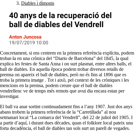
Diables i dimonis
40 anys de la recuperació del
ball de diables del Vendrell
Anton Juncosa
19/07/2019 10:00
Concretament, si ens centrem en la primera referència explícita, podem
trobar-la en una crònica del “Diario de Barcelona” del 1845, la qual
explica les festes de Santa Anna i on surt plasmat, entre altres balls, el
ball de diables. En aquella època podem trobar diversos retalls de
premsa on apareix el ball de diables, però no és fins al 1896 que es
troba la primera imatge . Tot i això, pel context de les cròniques i les
mencions en la premsa, podem creure que el ball de diables
vendrellenc ve de temps més remots que avui dia encara estan per
investigar.
El ball va anar sortint continuadament fins a l’any 1907. Just dos anys
abans trobem la primera referència de la “Carretillada” al nou
setmanari local “La comarca del Vendrell”, del 22 de juliol del 1905. I
a partir d’aquí, i durant dues dècades, quan el folklore local pateix una
forta decadència, el ball de diables tan sols surt un parell de vegades.