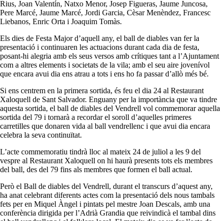
Rius, Joan Valentín, Natxo Menor, Josep Figueras, Jaume Juncosa,
Pere Marcé, Jaume Marcé, Jordi Garcia, Cèsar Menèndez, Francesc
Liebanos, Enric Orta i Joaquim Tomàs.
Els dies de Festa Major d’aquell any, el ball de diables van fer la
presentació i continuaren les actuacions durant cada dia de festa,
posant-hi alegria amb els seus versos amb crítiques tant a l’Ajuntament
com a altres elements i societats de la vila; amb el seu aire jovenívol
que encara avui dia ens atrau a tots i ens ho fa passar d’allò més bé.
Si ens centrem en la primera sortida, és feu el dia 24 al Restaurant
Xaloquell de Sant Salvador. Enguany per la importància que va tindre
aquesta sortida, el ball de diables del Vendrell vol commemorar aquella
sortida del 79 i tornarà a recordar el soroll d’aquelles primeres
carretilles que donaren vida al ball vendrellenc i que avui dia encara
celebra la seva continuïtat.
L’acte commemoratiu tindrà lloc al mateix 24 de juliol a les 9 del
vespre al Restaurant Xaloquell on hi haurà presents tots els membres
del ball, des del 79 fins als membres que formen el ball actual.
Però el Ball de diables del Vendrell, durant el transcurs d’aquest any,
ha anat celebrant diferents actes com la presentació dels nous tambals
fets per en Miquel Àngel i pintats pel mestre Joan Descals, amb una
conferència dirigida per l’Adrià Grandia que reivindicà el tambal dins