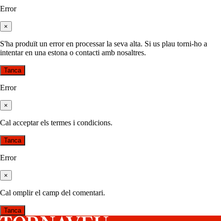
Error
×
S'ha produït un error en processar la seva alta. Si us plau torni-ho a
intentar en una estona o contacti amb nosaltres.
Tanca
Error
×
Cal acceptar els termes i condicions.
Tanca
Error
×
Cal omplir el camp del comentari.
Tanca