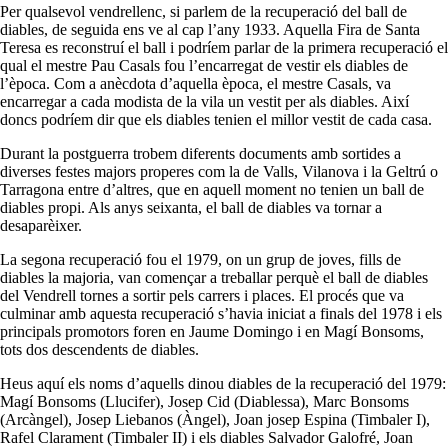
Per qualsevol vendrellenc, si parlem de la recuperació del ball de
diables, de seguida ens ve al cap l’any 1933. Aquella Fira de Santa
Teresa es reconstruí el ball i podríem parlar de la primera recuperació el
qual el mestre Pau Casals fou l’encarregat de vestir els diables de
l’època. Com a anècdota d’aquella època, el mestre Casals, va
encarregar a cada modista de la vila un vestit per als diables. Així
doncs podríem dir que els diables tenien el millor vestit de cada casa.
Durant la postguerra trobem diferents documents amb sortides a
diverses festes majors properes com la de Valls, Vilanova i la Geltrú o
Tarragona entre d’altres, que en aquell moment no tenien un ball de
diables propi. Als anys seixanta, el ball de diables va tornar a
desaparèixer.
La segona recuperació fou el 1979, on un grup de joves, fills de
diables la majoria, van començar a treballar perquè el ball de diables
del Vendrell tornes a sortir pels carrers i places. El procés que va
culminar amb aquesta recuperació s’havia iniciat a finals del 1978 i els
principals promotors foren en Jaume Domingo i en Magí Bonsoms,
tots dos descendents de diables.
Heus aquí els noms d’aquells dinou diables de la recuperació del 1979:
Magí Bonsoms (Llucifer), Josep Cid (Diablessa), Marc Bonsoms
(Arcàngel), Josep Liebanos (Àngel), Joan josep Espina (Timbaler I),
Rafel Clarament (Timbaler II) i els diables Salvador Galofré, Joan