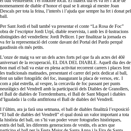
el ball vendrellenc i el folklore local. El mateix dia es va fer l’acte de
nomenament de diable d’honor el qual se li atorgà al mestre Joan
Descals per tota la feina, l’interès i l’ajuda que sempre ha fet i donat pel
ball.
Per Sant Jordi el ball també va presentar el conte “La Rosa de Foc”
obra de l’escriptor Jordi Urpí, diable reservista, i amb les il·lustracions
distingides del vendrellenc Jordi Pellicer. I per finalitzar la jornada es
va fer la representació del conte davant del Portal del Pardo perquè
gaudissin els més petits.
L’onze de maig va ser un dels actes forts pel que fa als actes del 40è
aniversari de la recuperació, EL DIA DEL DIABLE. Aquell dia des de
bon matí el ball va estar en plena activitat recorrent carrers i places fent
les tradicionals matinades, presentant el carrer del peix dedicat al ball,
fent un taller fotogràfic del foc, inaugurant la placa de versos, etc. I
com a plat estrella, al vespre, la cercavila de foc passant per punts
neuràlgics del Vendrell amb la participació dels Diables de Granollers,
el Ball de diables de Torredembarra, el Ball de Sant Miquel i diables
d’Igualada i la colla amfitriona el Ball de diables del Vendrell.
I l’últim, ara ja farà una setmana, el ball de diables finalitzà l’exposició
“El ball de diables del Vendrell” el qual donà un valor important a tota
la història del ball, on s’hi van poder veure fotografies històriques,
estris del ball, les diferents generacions de vestits, els actes que
participa el ball per la Festa Major de Santa Anna i la Fira de Santa