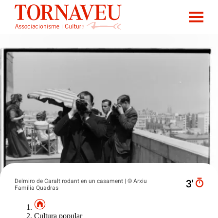
Delmiro de Caralt rodant en un casament | © Arxiu
3′
Família Quadras
Cultura popular