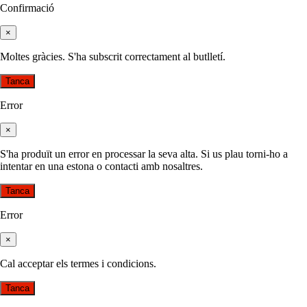
Confirmació
×
Moltes gràcies. S'ha subscrit correctament al butlletí.
Tanca
Error
×
S'ha produït un error en processar la seva alta. Si us plau torni-ho a
intentar en una estona o contacti amb nosaltres.
Tanca
Error
×
Cal acceptar els termes i condicions.
Tanca