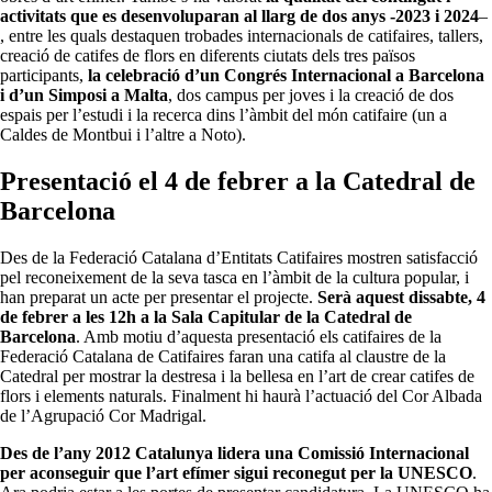
activitats que es desenvoluparan al llarg de dos anys -2023 i 2024
–
, entre les quals destaquen trobades internacionals de catifaires, tallers,
creació de catifes de flors en diferents ciutats dels tres països
participants,
la celebració d’un Congrés Internacional a Barcelona
i d’un Simposi a Malta
, dos campus per joves i la creació de dos
espais per l’estudi i la recerca dins l’àmbit del món catifaire (un a
Caldes de Montbui i l’altre a Noto).
Presentació el 4 de febrer a la Catedral de
Barcelona
Des de la Federació Catalana d’Entitats Catifaires mostren satisfacció
pel reconeixement de la seva tasca en l’àmbit de la cultura popular, i
han preparat un acte per presentar el projecte.
Serà aquest dissabte, 4
de febrer a les 12h a la Sala Capitular de la Catedral de
Barcelona
. Amb motiu d’aquesta presentació els catifaires de la
Federació Catalana de Catifaires faran una catifa al claustre de la
Catedral per mostrar la destresa i la bellesa en l’art de crear catifes de
flors i elements naturals. Finalment hi haurà l’actuació del Cor Albada
de l’Agrupació Cor Madrigal.
Des de l’any 2012 Catalunya lidera una Comissió Internacional
per aconseguir que l’art efímer sigui reconegut per la UNESCO
.