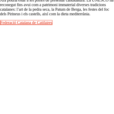
Ara podria estar a les portes de presentar candidatura. La UNESCO ha
reconegut fins avui com a patrimoni immaterial diverses tradicions
catalanes: l’art de la pedra seca, la Patum de Berga, les festes del foc
dels Pirineus i els castells, així com la dieta mediterrània.
Federació Catalana de Catifaires