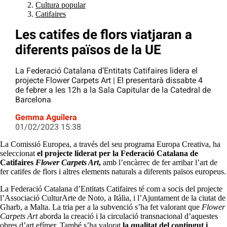
Cultura popular
Catifaires
Les catifes de flors viatjaran a
diferents països de la UE
La Federació Catalana d’Entitats Catifaires lidera el
projecte Flower Carpets Art | El presentarà dissabte 4
de febrer a les 12h a la Sala Capitular de la Catedral de
Barcelona
Gemma Aguilera
01/02/2023 15:38
La Comissió Europea, a través del seu programa Europa Creativa, ha
seleccionat
el projecte liderat per la Federació Catalana de
Catifaires
Flower Carpets Art
,
amb l’encàrrec de fer arribar l’art de
fer catifes de flors i altres elements naturals a diferents països europeus.
La Federació Catalana d’Entitats Catifaires té com a socis del projecte
l’Associació CulturArte de Noto, a Itàlia, i l’Ajuntament de la ciutat de
Gharb, a Malta. La tria per a la subvenció s’ha fet valorant que
Flower
Carpets Art
aborda la creació i la circulació transnacional d’aquestes
obres d’art efímer. També s’ha valorat
la qualitat del contingut i