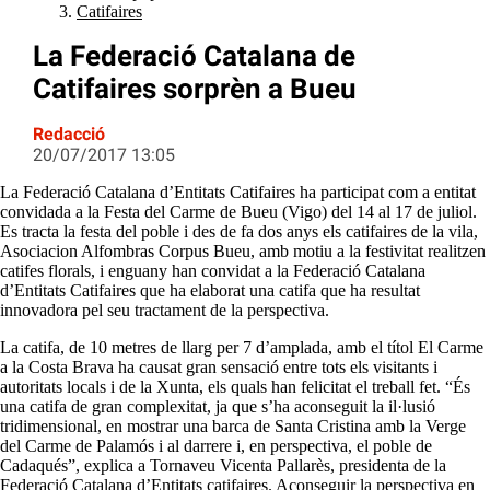
Catifaires
La Federació Catalana de
Catifaires sorprèn a Bueu
Redacció
20/07/2017 13:05
La Federació Catalana d’Entitats Catifaires ha participat com a entitat
convidada a la Festa del Carme de Bueu (Vigo) del 14 al 17 de juliol.
Es tracta la festa del poble i des de fa dos anys els catifaires de la vila,
Asociacion Alfombras Corpus Bueu, amb motiu a la festivitat realitzen
catifes florals, i enguany han convidat a la Federació Catalana
d’Entitats Catifaires que ha elaborat una catifa que ha resultat
innovadora pel seu tractament de la perspectiva.
La catifa, de 10 metres de llarg per 7 d’amplada, amb el títol El Carme
a la Costa Brava ha causat gran sensació entre tots els visitants i
autoritats locals i de la Xunta, els quals han felicitat el treball fet. “És
una catifa de gran complexitat, ja que s’ha aconseguit la il·lusió
tridimensional, en mostrar una barca de Santa Cristina amb la Verge
del Carme de Palamós i al darrere i, en perspectiva, el poble de
Cadaqués”, explica a Tornaveu Vicenta Pallarès, presidenta de la
Federació Catalana d’Entitats catifaires. Aconseguir la perspectiva en