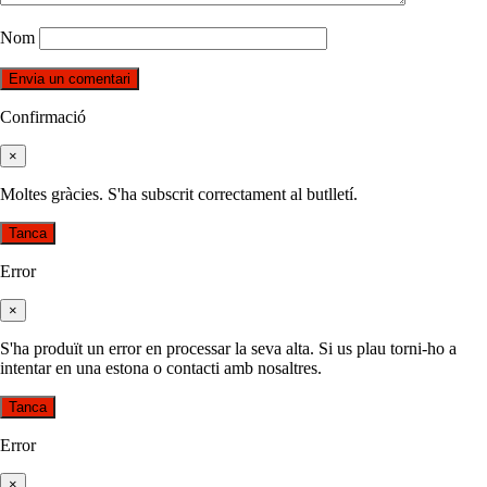
Nom
Confirmació
×
Moltes gràcies. S'ha subscrit correctament al butlletí.
Tanca
Error
×
S'ha produït un error en processar la seva alta. Si us plau torni-ho a
intentar en una estona o contacti amb nosaltres.
Tanca
Error
×