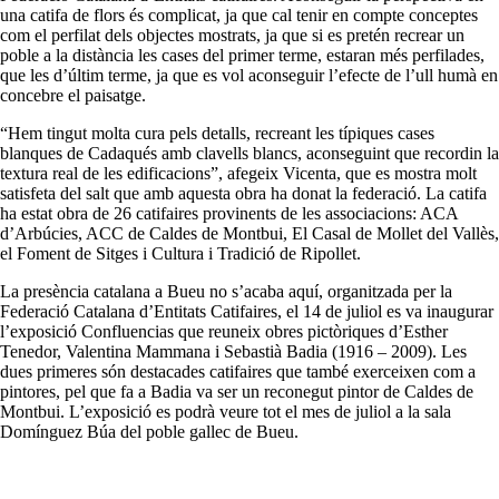
una catifa de flors és complicat, ja que cal tenir en compte conceptes
com el perfilat dels objectes mostrats, ja que si es pretén recrear un
poble a la distància les cases del primer terme, estaran més perfilades,
que les d’últim terme, ja que es vol aconseguir l’efecte de l’ull humà en
concebre el paisatge.
“Hem tingut molta cura pels detalls, recreant les típiques cases
blanques de Cadaqués amb clavells blancs, aconseguint que recordin la
textura real de les edificacions”, afegeix Vicenta, que es mostra molt
satisfeta del salt que amb aquesta obra ha donat la federació. La catifa
ha estat obra de 26 catifaires provinents de les associacions: ACA
d’Arbúcies, ACC de Caldes de Montbui, El Casal de Mollet del Vallès,
el Foment de Sitges i Cultura i Tradició de Ripollet.
La presència catalana a Bueu no s’acaba aquí, organitzada per la
Federació Catalana d’Entitats Catifaires, el 14 de juliol es va inaugurar
l’exposició Confluencias que reuneix obres pictòriques d’Esther
Tenedor, Valentina Mammana i Sebastià Badia (1916 – 2009). Les
dues primeres són destacades catifaires que també exerceixen com a
pintores, pel que fa a Badia va ser un reconegut pintor de Caldes de
Montbui. L’exposició es podrà veure tot el mes de juliol a la sala
Domínguez Búa del poble gallec de Bueu.