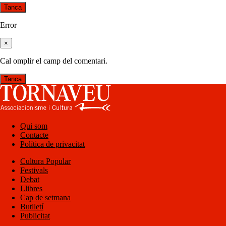
Tanca
Error
×
Cal omplir el camp del comentari.
Tanca
Qui som
Contacte
Política de privacitat
Cultura Popular
Festivals
Debat
Llibres
Cap de setmana
Butlletí
Publicitat