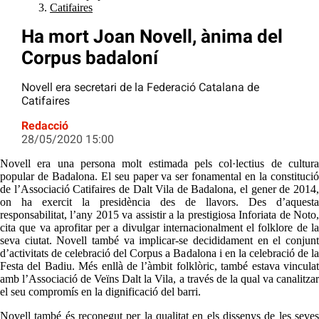
Catifaires
Ha mort Joan Novell, ànima del
Corpus badaloní
Novell era secretari de la Federació Catalana de
Catifaires
Redacció
28/05/2020 15:00
Novell era una persona molt estimada pels col·lectius de cultura
popular de Badalona. El seu paper va ser fonamental en la constitució
de l’Associació Catifaires de Dalt Vila de Badalona, el gener de 2014,
on ha exercit la presidència des de llavors. Des d’aquesta
responsabilitat, l’any 2015 va assistir a la prestigiosa Inforiata de Noto,
cita que va aprofitar per a divulgar internacionalment el folklore de la
seva ciutat. Novell també va implicar-se decididament en el conjunt
d’activitats de celebració del Corpus a Badalona i en la celebració de la
Festa del Badiu. Més enllà de l’àmbit folklòric, també estava vinculat
amb l’Associació de Veïns Dalt la Vila, a través de la qual va canalitzar
el seu compromís en la dignificació del barri.
Novell també és reconegut per la qualitat en els dissenys de les seves