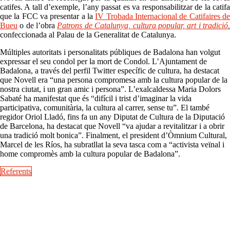
catifes. A tall d’exemple, l’any passat es va responsabilitzar de la catifa
que la FCC va presentar a la
IV Trobada Internacional de Catifaires d
Bueu
o de l’obra
Patrons de Catalunya, cultura popular, art i tradició
confeccionada al Palau de la Generalitat de Catalunya.
Múltiples autoritats i personalitats públiques de Badalona han volgut
expressar el seu condol per la mort de Condol. L’Ajuntament de
Badalona, a través del perfil Twitter específic de cultura, ha destacat
que Novell era “una persona compromesa amb la cultura popular de la
nostra ciutat, i un gran amic i persona”. L’exalcaldessa Maria Dolors
Sabaté ha manifestat que és “difícil i trist d’imaginar la vida
participativa, comunitària, la cultura al carrer, sense tu”. El també
regidor Oriol Lladó, fins fa un any Diputat de Cultura de la Diputació
de Barcelona, ha destacat que Novell “va ajudar a revitalitzar i a obrir
una tradició molt bonica”. Finalment, el president d’Òmnium Cultural,
Marcel de les Ríos, ha subratllat la seva tasca com a “activista veïnal i
home compromès amb la cultura popular de Badalona”.
Referents