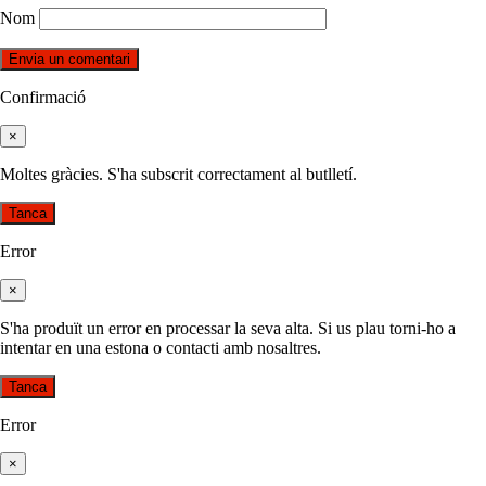
Nom
Confirmació
×
Moltes gràcies. S'ha subscrit correctament al butlletí.
Tanca
Error
×
S'ha produït un error en processar la seva alta. Si us plau torni-ho a
intentar en una estona o contacti amb nosaltres.
Tanca
Error
×