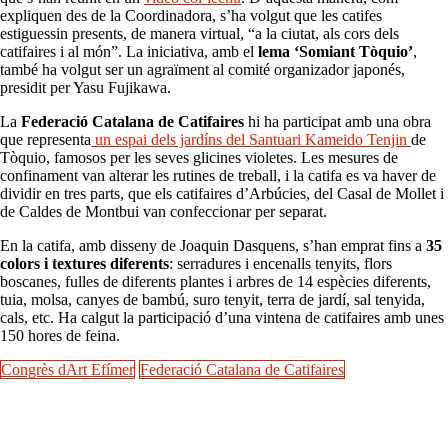
expliquen des de la Coordinadora, s’ha volgut que les catifes
estiguessin presents, de manera virtual, “a la ciutat, als cors dels
catifaires i al món”. La iniciativa, amb el
lema ‘Somiant Tòquio’
,
també ha volgut ser un agraïment al comité organizador japonés,
presidit per Yasu Fujikawa.
La
Federació Catalana de Catifaires
hi ha participat amb una obra
que representa
un espai dels jardíns del Santuari Kameido Tenjin
de
Tòquio, famosos per les seves glicines violetes. Les mesures de
confinament van alterar les rutines de treball, i la catifa es va haver de
dividir en tres parts, que els catifaires d’Arbúcies, del Casal de Mollet i
de Caldes de Montbui van confeccionar per separat.
En la catifa, amb disseny de Joaquin Dasquens, s’han emprat fins a
35
colors i textures diferents
: serradures i encenalls tenyits, flors
boscanes, fulles de diferents plantes i arbres de 14 espècies diferents,
tuia, molsa, canyes de bambú, suro tenyit, terra de jardí, sal tenyida,
cals, etc. Ha calgut la participació d’una vintena de catifaires amb unes
150 hores de feina.
Congrès dArt Efímer
Federació Catalana de Catifaires