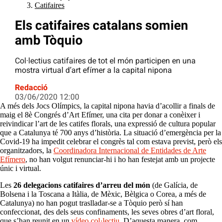
Catifaires
Els catifaires catalans somien
amb Tòquio
Col·lectius catifaires de tot el món participen en una
mostra virtual d’art efímer a la capital nipona
Redacció
03/06/2020 12:00
A més dels Jocs Olímpics, la capital nipona havia d’acollir a finals de
maig el 8è Congrés d’Art Efímer, una cita per donar a conèixer i
reivindicar l’art de les catifes florals, una expressió de cultura popular
que a Catalunya té 700 anys d’història. La situació d’emergència per la
Covid-19 ha impedit celebrar el congrès tal com estava previst, però els
organitzadors, la
Coordinadora Internacional de Entidades de Arte
Efímero
, no han volgut renunciar-hi i ho han festejat amb un projecte
únic i virtual.
Les
26 delegacions catifaires d’arreu del món
(de Galícia, de
Bolsena i la Toscana a Itàlia, de Mèxic, Bèlgica o Corea, a més de
Catalunya) no han pogut traslladar-se a Tòquio però sí han
confeccionat, des dels seus confinaments, les seves obres d’art floral,
que s’han reunit en un
vídeo col·lectiu
. D’aquesta manera, com