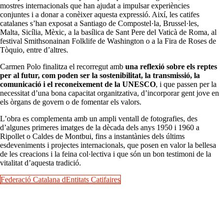
mostres internacionals que han ajudat a impulsar experiències
conjuntes i a donar a conèixer aquesta expressió. Així, les catifes
catalanes s’han exposat a Santiago de Compostel·la, Brussel·les,
Malta, Sicília, Mèxic, a la basílica de Sant Pere del Vaticà de Roma, al
festival Smithsonainan Folklife de Washington o a la Fira de Roses de
Tòquio, entre d’altres.
Carmen Polo finalitza el recorregut amb
una reflexió sobre els reptes
per al futur, com poden ser la sostenibilitat, la transmissió, la
comunicació i el reconeixement de la UNESCO
, i que passen per la
necessitat d’una bona capacitat organitzativa, d’incorporar gent jove en
els òrgans de govern o de fomentar els valors.
L’obra es complementa amb un ampli ventall de fotografies, des
d’algunes primeres imatges de la dècada dels anys 1950 i 1960 a
Ripollet o Caldes de Montbui, fins a instantànies dels últims
esdeveniments i projectes internacionals, que posen en valor la bellesa
de les creacions i la feina col·lectiva i que són un bon testimoni de la
vitalitat d’aquesta tradició.
Federació Catalana dEntitats Catifaires