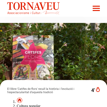
El llibre 'Catifes de flors' recull la història i l'evolució i
4′
l'espectacularitat d'aquesta tradició
Cultura popular