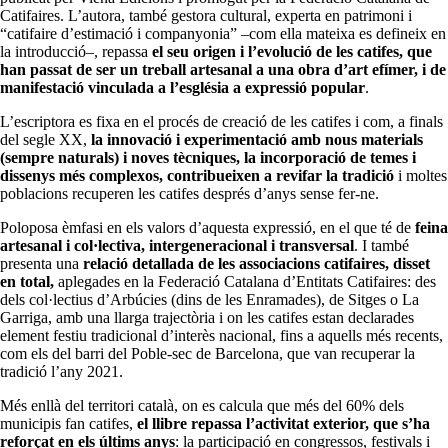
Catifaires. L’autora, també gestora cultural, experta en patrimoni i
“catifaire d’estimació i companyonia” –com ella mateixa es defineix en
la introducció–, repassa
el seu origen i l’evolució de les catifes, que
han passat de ser un treball artesanal a una obra d’art efímer, i de
manifestació vinculada a l’església a expressió popular
.
L’escriptora es fixa en el procés de creació de les catifes i com, a finals
del segle XX,
la innovació i experimentació amb nous materials
(sempre naturals) i noves tècniques, la incorporació de temes i
dissenys més complexos, contribueixen a revifar la tradició
i moltes
poblacions recuperen les catifes després d’anys sense fer-ne.
Poloposa èmfasi en els valors d’aquesta expressió, en el que té de
feina
artesanal i col·lectiva, intergeneracional i transversal
. I també
presenta una
relació detallada de les associacions catifaires, disset
en total,
aplegades en la Federació Catalana d’Entitats Catifaires: des
dels col·lectius d’Arbúcies (dins de les Enramades), de Sitges o La
Garriga, amb una llarga trajectòria i on les catifes estan declarades
element festiu tradicional d’interès nacional, fins a aquells més recents,
com els del barri del Poble-sec de Barcelona, que van recuperar la
tradició l’any 2021.
Més enllà del territori català, on es calcula que més del 60% dels
municipis fan catifes,
el llibre repassa l’activitat exterior, que s’ha
reforçat en els últims anys
: la participació en congressos, festivals i