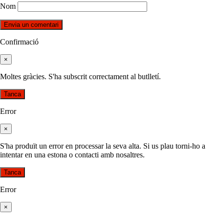
Nom
Confirmació
×
Moltes gràcies. S'ha subscrit correctament al butlletí.
Tanca
Error
×
S'ha produït un error en processar la seva alta. Si us plau torni-ho a
intentar en una estona o contacti amb nosaltres.
Tanca
Error
×