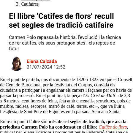
Catifaires
El llibre ‘Catifes de flors’ recull
set segles de tradició catifaire
Carmen Polo repassa la història, l’evolució i la tècnica
de fer catifes, els seus protagonistes i els reptes de
futur
Elena Calzada
31/07/2024 12:52
En el punt de partida, uns documents de 1320 i 1323 en què el Consell
de Cent de Barcelona, per la festivitat del Corpus, convida els
ciutadans a participar i a engalanar els carrers i façanes per on havia de
passar la processó. En el punt final, la peça d’
El Crist de Dalí
–de 3,3
x 6 metres, cent hores de feina, feta amb encenalls, serradures, pols de
marbre, molses, escorces, marró de cafè, terres, etc.–, que va lluir a
l’església de Sant Pere de Figueres en la passada Setmana Santa.
Entre un punt i l’altre són
més de set segles de tradició, que ara la
periodista Carmen Polo ha condensat en el llibre
Catifes de flors
,
publicat per Viena Edicions i promogut per la Federació Catalana de