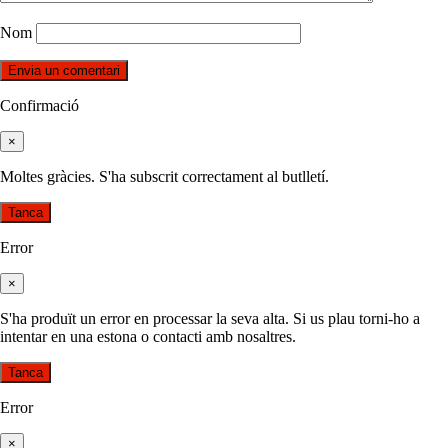
Nom
Confirmació
×
Moltes gràcies. S'ha subscrit correctament al butlletí.
Tanca
Error
×
S'ha produït un error en processar la seva alta. Si us plau torni-ho a
intentar en una estona o contacti amb nosaltres.
Tanca
Error
×