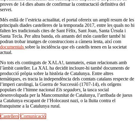
proves de 14 dies abans de confirmar la contractació definitiva del
servei.
Més enllà de l’estricta actualitat, el portal ofereix un ampli resum de les
principals diades castelleres de la temporada 2017, entre les quals no hi
falten les tradicionals cites de Sant Fèlix, Sant Joan, Santa Úrsula i
Santa Tecla. Per altra banda, els amants del món casteller també hi
podran trobar imatges de construccions a càmera lenta, així com
documentals
sobre la incidència que els castells tenen en la societat
actual.
No tots els continguts de XALA!, tanmateix, estan relacionats amb
l’àmbit casteller. La XAL ha decidit incloure-hi també documents de
producció pròpia sobre la història de Catalunya. Entre altres
temàtiques, es tracta la independència dels comtats catalans respecte de
l’imperi carolingi, la Guerra de Successió (1707-14), els orígens
populars de l’himne nacional
Els segadors,
la tasca social
desenvolupada per la Mancomunitat de Catalunya, l’arribada de jueus
a Catalunya escapant de l’Holocaust nazi, o la lluita contra el
franquisme a la Catalunya rural.
Castellers
Comunicació