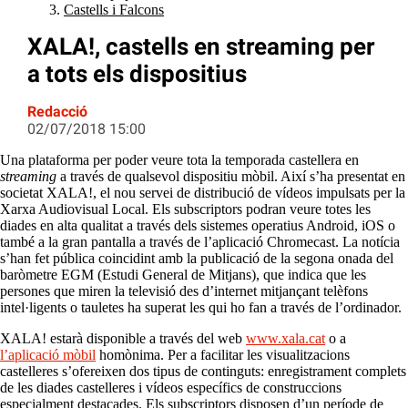
Castells i Falcons
XALA!, castells en streaming per
a tots els dispositius
Redacció
02/07/2018 15:00
Una plataforma per poder veure tota la temporada castellera en
streaming
a través de qualsevol dispositiu mòbil. Així s’ha presentat en
societat XALA!, el nou servei de distribució de vídeos impulsats per la
Xarxa Audiovisual Local. Els subscriptors podran veure totes les
diades en alta qualitat a través dels sistemes operatius Android, iOS o
també a la gran pantalla a través de l’aplicació Chromecast. La notícia
s’han fet pública coincidint amb la publicació de la segona onada del
baròmetre EGM (Estudi General de Mitjans), que indica que les
persones que miren la televisió des d’internet mitjançant telèfons
intel·ligents o tauletes ha superat les qui ho fan a través de l’ordinador.
XALA! estarà disponible a través del web
www.xala.cat
o a
l’aplicació mòbil
homònima. Per a facilitar les visualitzacions
castelleres s’ofereixen dos tipus de continguts: enregistrament complets
de les diades castelleres i vídeos específics de construccions
especialment destacades. Els subscriptors disposen d’un període de