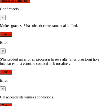
Confirmació
×
Moltes gràcies. S'ha subscrit correctament al butlletí.
Tanca
Error
×
S'ha produït un error en processar la seva alta. Si us plau torni-ho a
intentar en una estona o contacti amb nosaltres.
Tanca
Error
×
Cal acceptar els termes i condicions.
Tanca