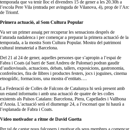
temporada que va tenir lloc el divendres 15 de gener a les 20.30h a
l’escola Pere Vila (entrada per avinguda de Vilanova, 4), prop de l’Arc
de Triomf.
Primera actuació, al Som Cultura Popular
Va ser un primer assaig per recuperar les sensacions després de
l’aturada nadalenca i per començar a preparar la primera actuació de la
temporada, a la mostra Som Cultura Popular. Mostra del patrimoni
cultural immaterial a Barcelona.
Del 21 al 24 de gener, aquelles persones que s’apropin a l’espai de
Fabra i Coats (al barri de Sant Andreu de Palomar) podran gaudir
d’audiovisuals, actuacions, debats, tallers, exposicions, gastronomia,
conferències, fira de llibres i productes festers, jocs i joguines, cinema
etnogràfic, formacions, una mostra d’entitats….
La Federació de Colles de Falcons de Catalunya hi serà present amb
un estand informatiu i amb una actuació de quatre de les colles
existents als Països Catalans: Barcelona, Piera, Capellades i Vallbona
d’Anoia. L’actuació serà el diumenge 24, a l’escenari que hi haurà a
l’esplanada de Fabra i Coats.
Vídeo motivador a ritme de David Guetta
Per tal de captar nous falconers i motivar els seus membres a començar