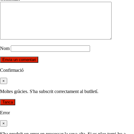
Nom
Confirmació
×
Moltes gràcies. S'ha subscrit correctament al butlletí.
Tanca
Error
×
S'ha produït un error en processar la seva alta. Si us plau torni-ho a