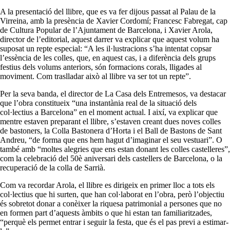
A la presentació del llibre, que es va fer dijous passat al Palau de la
Virreina, amb la presència de Xavier Cordomí; Francesc Fabregat, cap
de Cultura Popular de l’Ajuntament de Barcelona, i Xavier Arola,
director de l’editorial, aquest darrer va explicar que aquest volum ha
suposat un repte especial: “A les il·lustracions s’ha intentat copsar
l’essència de les colles, que, en aquest cas, i a diferència dels grups
festius dels volums anteriors, són formacions corals, lligades al
moviment. Com traslladar això al llibre va ser tot un repte”.
Per la seva banda, el director de La Casa dels Entremesos, va destacar
que l’obra constitueix “una instantània real de la situació dels
col·lectius a Barcelona” en el moment actual. I així, va explicar que
mentre estaven preparant el llibre, s’estaven creant dues noves colles
de bastoners, la Colla Bastonera d’Horta i el Ball de Bastons de Sant
Andreu, “de forma que ens hem hagut d’imaginar el seu vestuari”. O
també amb “moltes alegries que ens estan donant les colles castelleres”,
com la celebració del 50è aniversari dels castellers de Barcelona, o la
recuperació de la colla de Sarrià.
Com va recordar Arola, el llibre es dirigeix en primer lloc a tots els
col·lectius que hi surten, que han col·laborat en l’obra, però l’objectiu
és sobretot donar a conèixer la riquesa patrimonial a persones que no
en formen part d’aquests àmbits o que hi estan tan familiaritzades,
“perquè els permet entrar i seguir la festa, que és el pas previ a estimar-