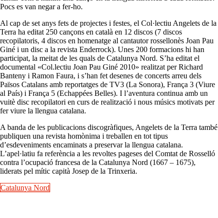
Pocs es van negar a fer-ho.
Al cap de set anys fets de projectes i festes, el Col·lectiu Angelets de la
Terra ha editat 250 cançons en català en 12 discos (7 discos
recopilatoris, 4 discos en homenatge al cantautor rossellonès Joan Pau
Giné i un disc a la revista Enderrock). Unes 200 formacions hi han
participat, la meitat de les quals de Catalunya Nord. S’ha editat el
documental «Col.lectiu Joan Pau Giné 2010» realitzat per Richard
Banteny i Ramon Faura, i s’han fet desenes de concerts arreu dels
Països Catalans amb reportatges de TV3 (La Sonora), França 3 (Viure
al País) i França 5 (Echappées Belles). I l’aventura continua amb un
vuitè disc recopilatori en curs de realització i nous músics motivats per
fer viure la llengua catalana.
A banda de les publicacions discogràfiques, Angelets de la Terra també
publiquen una revista homònima i treballen en tot tipus
d’esdeveniments encaminats a preservar la llengua catalana.
L’apel·latiu fa referència a les revoltes pageses del Comtat de Rosselló
contra l’ocupació francesa de la Catalunya Nord (1667 – 1675),
liderats pel mític capità Josep de la Trinxeria.
Catalunya Nord