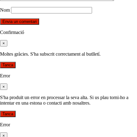
Nom
Confirmació
×
Moltes gràcies. S'ha subscrit correctament al butlletí.
Tanca
Error
×
S'ha produït un error en processar la seva alta. Si us plau torni-ho a
intentar en una estona o contacti amb nosaltres.
Tanca
Error
×