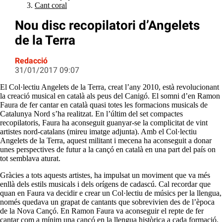
Cant coral
Nou disc recopilatori d’Angelets
de la Terra
Redacció
31/01/2017 09:07
El Col·lectiu Angelets de la Terra, creat l’any 2010, està revolucionant
la creació musical en català als peus del Canigó. El somni d’en Ramon
Faura de fer cantar en català quasi totes les formacions musicals de
Catalunya Nord s’ha realitzat. En l’últim del set compactes
recopilatoris, Faura ha aconseguit guanyar-se la complicitat de vint
artistes nord-catalans (mireu imatge adjunta). Amb el Col·lectiu
Angelets de la Terra, aquest militant i mecena ha aconseguit a donar
unes perspectives de futur a la cançó en català en una part del país on
tot semblava aturat.
Gràcies a tots aquests artistes, ha impulsat un moviment que va més
enllà dels estils musicals i dels orígens de cadascú. Cal recordar que
quan en Faura va decidir e crear un Col·lectiu de músics per la llengua,
només quedava un grapat de cantants que sobrevivien des de l’època
de la Nova Cançó. En Ramon Faura va aconseguir el repte de fer
cantar com a mínim una cançó en la llengua històrica a cada formació.