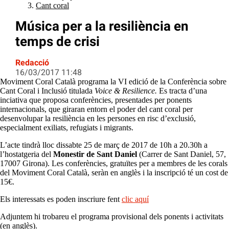
Cant coral
Música per a la resiliència en
temps de crisi
Redacció
16/03/2017 11:48
Moviment Coral Català programa la VI edició de la Conferència sobre
Cant Coral i Inclusió titulada
Voice & Resilience.
Es tracta d’una
inciativa que proposa conferències, presentades per ponents
internacionals, que giraran entorn el poder del cant coral per
desenvolupar la resiliència en les persones en risc d’exclusió,
especialment exiliats, refugiats i migrants.
L’acte tindrà lloc dissabte 25 de març de 2017 de 10h a 20.30h a
l’hostatgeria del
Monestir de Sant Daniel
(Carrer de Sant Daniel, 57,
17007 Girona). Les conferències, gratuïtes per a membres de les corals
del Moviment Coral Català, seràn en anglès i la inscripció té un cost de
15€.
Els interessats es poden inscriure fent
clic aquí
Adjuntem hi trobareu el programa provisional dels ponents i activitats
(en anglès).