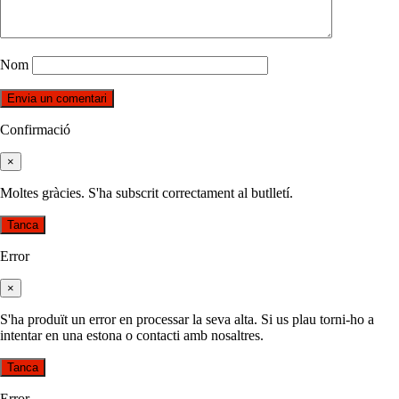
Nom
Confirmació
×
Moltes gràcies. S'ha subscrit correctament al butlletí.
Tanca
Error
×
S'ha produït un error en processar la seva alta. Si us plau torni-ho a
intentar en una estona o contacti amb nosaltres.
Tanca
Error