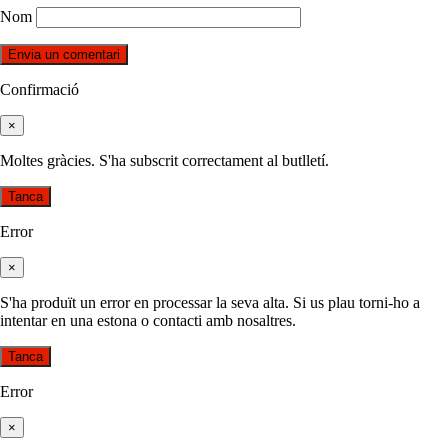
Nom
Confirmació
×
Moltes gràcies. S'ha subscrit correctament al butlletí.
Tanca
Error
×
S'ha produït un error en processar la seva alta. Si us plau torni-ho a
intentar en una estona o contacti amb nosaltres.
Tanca
Error
×