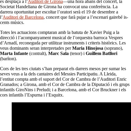
es desplaça a l’
Auditori de Girona
—una hora abans del concert, la
Societat Handeliana de Girona ha convocat una conferència. La
darrera oportunitat per escoltar l’oratori serà el 19 de desembre a
l’
Auditori de Barcelona
, concert que farà pujar a l’escenari gairebé is-
cents músics.
Totes les actuacions comptaran amb la batuta de Xavier Puig a la
direcció i l’acompanyament musical de l’orquestra barroca Vespres
d’Arnadí, reconeguda per utilitzar instruments i criteris històrics. Les
veus dominants seran interpretades per
Maria Hinojosa
(soprano),
Marta Infante
(contralt),
Marc Sala
(tenor) i
Guillem Batllori
(baríton).
Cors de les tres ciutats s’han preparat els darrers mesos per sumar les
seves veus a la dels cantaires del Messies Participatiu. A Lleida,
l’entitat compta amb el suport del Cor de Cambra de l’Auditori Enric
Granados; a Girona, amb el Cor de Cambra de la Diputació i els grups
infantils GiroNins i Preludi; i a Barcelona, amb el Cor Bruckner i els
cors infantils l’Espurna i l’Esquitx.