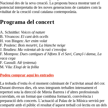
Nacional des de la seva creació. La proposta busca mostrar tant el
potencial interpretatiu de les noves generacions de cantaires com la
vitalitat de la creació coral catalana contemporània.
Programa del concert
A. Schnittke:
Voices of nature
B. Vivancos:
El cant dels ocells
H. von Bingen:
Aer enim volat
F. Poulenc:
Bois meurtri, La blanche neige
J. Brudieu:
Ma volentat ab la raó s’envolpa
F. Mompou:
Dues cantigues d’Alfons X el Savi, Cançó i dansa, La
vaca cega
F. Gassull:
Alè
(estrena)
M. Vila:
Elogi de la follia
Podeu comprar aquí les entrades
La trobada d’estiu és el moment culminant de l’activitat anual del cor.
Durant diversos dies, els seus integrants treballen intensament el
repertori sota la direcció de Mireia Barrera i d’altres professionals
convidats, en un format que combina formació, convivència i
preparació dels concerts. L’actuació al Palau de la Música servirà per
compartir amb el públic el resultat d’aquest treball col·lectiu en un dels