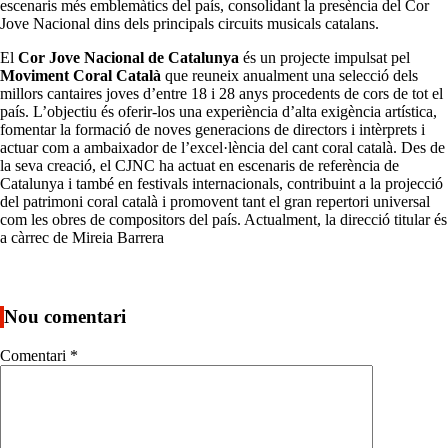
escenaris més emblemàtics del país, consolidant la presència del Cor
Jove Nacional dins dels principals circuits musicals catalans.
El
Cor Jove Nacional de Catalunya
és un projecte impulsat pel
Moviment Coral Català
que reuneix anualment una selecció dels
millors cantaires joves d’entre 18 i 28 anys procedents de cors de tot el
país. L’objectiu és oferir-los una experiència d’alta exigència artística,
fomentar la formació de noves generacions de directors i intèrprets i
actuar com a ambaixador de l’excel·lència del cant coral català. Des de
la seva creació, el CJNC ha actuat en escenaris de referència de
Catalunya i també en festivals internacionals, contribuint a la projecció
del patrimoni coral català i promovent tant el gran repertori universal
com les obres de compositors del país. Actualment, la direcció titular és
a càrrec de Mireia Barrera
Nou comentari
Comentari
*