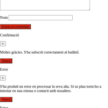
Nom
Confirmació
×
Moltes gràcies. S'ha subscrit correctament al butlletí.
Tanca
Error
×
S'ha produït un error en processar la seva alta. Si us plau torni-ho a
intentar en una estona o contacti amb nosaltres.
Tanca
Error