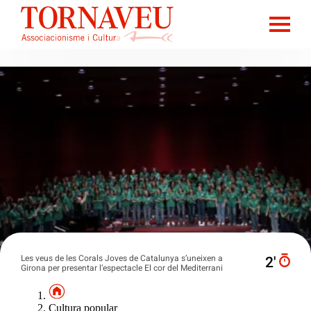
Les veus de les Corals Joves de Catalunya s’uneixen a
2′
Girona per presentar l’espectacle El cor del Mediterrani
Cultura popular