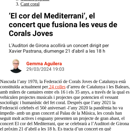
Cant coral
‘El cor del Mediterrani’, el
concert que fusiona les veus de
Corals Joves
L’Auditori de Girona acollirà un concert dirigit per
Xavier Pastrana, diumenge 21 d'abril a les 18 h
Gemma Aguilera
29/03/2024 19:03
Nascuda l’any 1970, la Federació de Corals Joves de Catalunya està
constituïda actualment per
24 colles
d’arreu de Catalunya i les Balears,
amb milers de cantaires entre els 16 i els 35 anys, a través de la qual es
vehiculen projectes musicals i projectes que potencien el vessant
sociològic i humanístic del fet coral. Després que l’any 2021 la
Federació celebrés el 50è aniversari -l’any 2020 la pandèmia ho va
impedir- amb un gran concert al Palau de la Música, les corals han
seguit molt actives i enguany presenten un projecte de gran abast, el
concert El cor del Mediterrani, que se celebrarà a l’Auditori de Girona
el pròxim 21 d’abril a les 18 h. Es tracta d’un concert en què