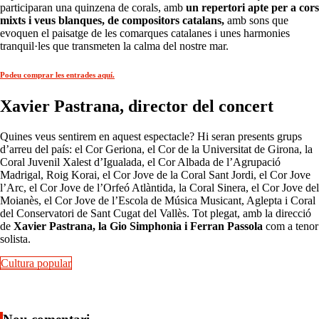
participaran una quinzena de corals, amb
un repertori apte per a cors
mixts i veus blanques, de compositors catalans,
amb sons que
evoquen el paisatge de les comarques catalanes i unes harmonies
tranquil·les que transmeten la calma del nostre mar.
Podeu comprar les entrades aquí.
Xavier Pastrana, director del concert
Quines veus sentirem en aquest espectacle? Hi seran presents grups
d’arreu del país: el Cor Geriona, el Cor de la Universitat de Girona, la
Coral Juvenil Xalest d’Igualada, el Cor Albada de l’Agrupació
Madrigal, Roig Korai, el Cor Jove de la Coral Sant Jordi, el Cor Jove
l’Arc, el Cor Jove de l’Orfeó Atlàntida, la Coral Sinera, el Cor Jove del
Moianès, el Cor Jove de l’Escola de Música Musicant, Aglepta i Coral
del Conservatori de Sant Cugat del Vallès. Tot plegat, amb la direcció
de
Xavier Pastrana, la Gio Simphonia i Ferran Passola
com a tenor
solista.
Cultura popular