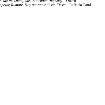
, We are the champions, Bohemian rhapsody
– Queen
empezar, Rumore, Hay que venir al sur, Fiesta
– Raffaela Carrá