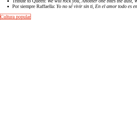
Tribute to Queen:
We will rock you, Another one bites the dust
Por siempre Raffaella:
Yo no sé vivir sin ti, En el amor todo es 
Cultura popular