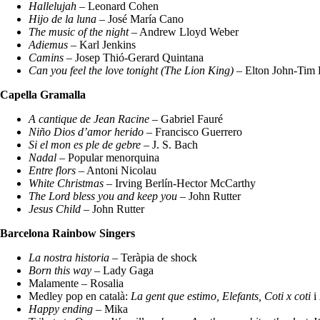
Hallelujah
– Leonard Cohen
Hijo de la luna
– José María Cano
The music of the night
– Andrew Lloyd Weber
Adiemus
– Karl Jenkins
Camins
– Josep Thió-Gerard Quintana
Can you feel the love tonight (The Lion King)
– Elton John-Tim 
Capella Gramalla
A cantique de Jean Racine
– Gabriel Fauré
Niño Dios d’amor herido
– Francisco Guerrero
Si el mon es ple de gebre
– J. S. Bach
Nadal
– Popular menorquina
Entre flors
– Antoni Nicolau
White Christmas
– Irving Berlín-Hector McCarthy
The Lord bless you and keep you
– John Rutter
Jesus Child
– John Rutter
Barcelona Rainbow Singers
La nostra historia
– Teràpia de shock
Born this way
– Lady Gaga
Malamente – Rosalia
Medley pop en català:
La gent que estimo, Elefants, Coti x coti
i
Happy ending
– Mika