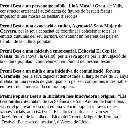
Premi Best a un personatge públic,
Lluís Musté i Grau
, de Valls,
constructor artesanal i autodidacta de figures de bestiari festiu i
impulsor d’una mostra de bestiari d’escoles.
Premi Best a una associació o entitat,
Agrupació Seny Major de
Cervera,
per la seva capacitat de coordinar i cohesionar totes les
entitats culturals del seu territori, constituint un referent del país en
l’àmbit de la cultura popular.
Premi Best a una iniciativa empresarial
,
Editorial El Cep i la
Nansa
, de Vilanova i la Geltrú, per la seva aposta per la divulgació de
la cultura popular, i concretament en l’àmbit del bestiari festiu.
Premi Best a un mitjà o una iniciativa de comunicació,
Revista
Caramella
, per la seva capacitat demostrada al llarg de més de 15 anys
d’elaborar una revista de gran qualitat i pel seu compromís indestriable
en favor de la música i la cultura popular.
Premi Popular Best a la Iniciativa més innovadora i original, “Els
tres tombs infernals”
, de La Satànica de Sant Andreu de Barcelona,
va ser el guanyador escollit en una votació popular a través de les
xarxes socials, amb 640 vots. Els altres dos finalistes van ser
‘Jazzinferno’, de la colla del Bitxo del Torrent Mitger, de Terrassa, i
‘Festival d’enceses de bestiari’, d’Artesa de Lleida.