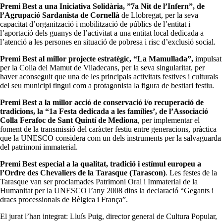
Premi Best a una Iniciativa Solidària, ”7a Nit de l’Infern”, de
l’Agrupació Sardanista de Cornellà
de Llobregat, per la seva
capacitat d’organització i mobilització de públics de l’entitat i
l’aportació dels guanys de l’activitat a una entitat local dedicada a
l’atenció a les persones en situació de pobresa i risc d’exclusió social.
Premi Best al millor projecte estratègic, “La Mamullada”,
impulsat
per la Colla del Mamut de Viladecans, per la seva singularitat, per
haver aconseguit que una de les principals activitats festives i culturals
del seu municipi tingui com a protagonista la figura de bestiari festiu.
Premi Best a la millor acció de conservació i/o recuperació de
tradicions, la “1a Festa dedicada a les famílies’, de l’Associació
Colla Ferafoc de Sant Quintí de Mediona
, per implementar el
foment de la transmissió del caràcter festiu entre generacions, pràctica
que la UNESCO considera com un dels instruments per la salvaguarda
del patrimoni immaterial.
Premi Best especial a la qualitat, tradició i estímul europeu a
l’Ordre des Chevaliers de la Tarasque (Tarascon)
. Les festes de la
Tarasque van ser proclamades Patrimoni Oral i Immaterial de la
Humanitat per la UNESCO l’any 2008 dins la declaració “Gegants i
dracs processionals de Bèlgica i França”.
El jurat l’han integrat: Lluís Puig, director general de Cultura Popular,