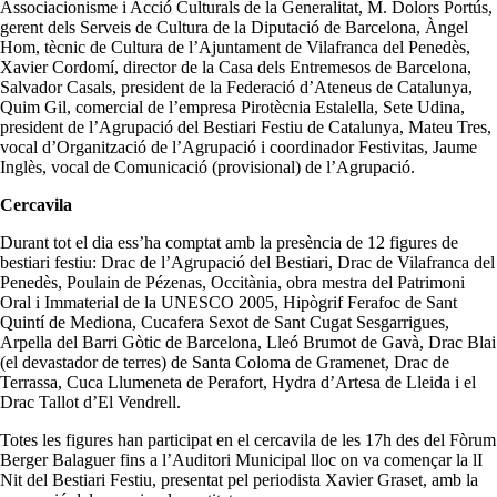
Associacionisme i Acció Culturals de la Generalitat, M. Dolors Portús,
gerent dels Serveis de Cultura de la Diputació de Barcelona, Àngel
Hom, tècnic de Cultura de l’Ajuntament de Vilafranca del Penedès,
Xavier Cordomí, director de la Casa dels Entremesos de Barcelona,
Salvador Casals, president de la Federació d’Ateneus de Catalunya,
Quim Gil, comercial de l’empresa Pirotècnia Estalella, Sete Udina,
president de l’Agrupació del Bestiari Festiu de Catalunya, Mateu Tres,
vocal d’Organització de l’Agrupació i coordinador Festivitas, Jaume
Inglès, vocal de Comunicació (provisional) de l’Agrupació.
Cercavila
Durant tot el dia ess’ha comptat amb la presència de 12 figures de
bestiari festiu: Drac de l’Agrupació del Bestiari, Drac de Vilafranca del
Penedès, Poulain de Pézenas, Occitània, obra mestra del Patrimoni
Oral i Immaterial de la UNESCO 2005, Hipògrif Ferafoc de Sant
Quintí de Mediona, Cucafera Sexot de Sant Cugat Sesgarrigues,
Arpella del Barri Gòtic de Barcelona, Lleó Brumot de Gavà, Drac Blai
(el devastador de terres) de Santa Coloma de Gramenet, Drac de
Terrassa, Cuca Llumeneta de Perafort, Hydra d’Artesa de Lleida i el
Drac Tallot d’El Vendrell.
Totes les figures han participat en el cercavila de les 17h des del Fòrum
Berger Balaguer fins a l’Auditori Municipal lloc on va començar la lI
Nit del Bestiari Festiu, presentat pel periodista Xavier Graset, amb la