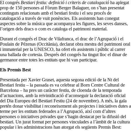
El congrés
Bestiari festiu: definició i criteris de catalogació
ha aplegat
prop de 150 persones al Fòrum Berger Balaguer, on s’han presentat
continguts relacionats amb el bestiari festiu i el seu procés de
catalogació a través de vuit ponències. Els assistents han conegut
aspectes sobre la música que acompanya les figures, les seves danses,
l’origen dels dracs o com es cataloga el patrimoni material.
Durant el congrés el Drac de Vilafranca, el drac de l’Agrupació i el
Poulain de Pézenas (Occitània), declarat obra mestra del patrimoni oral
i immaterial per la UNESCO, ha ofert els assistents i públic al carrer
una ballada de cortesia. Després del congrés ha tingut lloc el dinar de
germanor entre totes les entitats que hi van participar.
Els Premis Best
Presentada per Xavier Graset, aquesta segona edició de la Nt del
Bestiari festiu – la passada es va celebrar al Born Centre Cultural de
Barcelona – ha pres un caràcter festiu, de cloenda de la temporada
d’actuacions, amb la reivinidicació d’aconseguir la declaració oficial
del Dia Europeu del Bestiari Festiu (24 de novembre). A més, la gala
pretén donar visibilitat i reconeixement als projectes i iniciatives dutes a
terme per les entitats federades a l’Agrupació, així com d’altres
persones o iniciatives privades que s’hagin destacat per la difusió del
bestiari. Un jurat format per persones vinculades a l’àmbit de la cultura
popular i les administracions han atorgat els següents Premis Best: