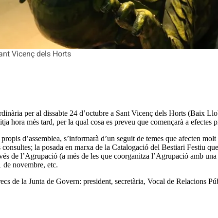
ant Vicenç dels Horts
ria per al dissabte 24 d’octubre a Sant Vicenç dels Horts (Baix Llobreg
tja hora més tard, per la qual cosa es preveu que començarà a efectes pr
ropis d’assemblea, s’informarà d’un seguit de temes que afecten molt dir
s consultes; la posada en marxa de la Catalogació del Bestiari Festiu qu
 través de l’Agrupació (a més de les que coorganitza l’Agrupació amb una
1 de novembre, etc.
àrrecs de la Junta de Govern: president, secretària, Vocal de Relacions 