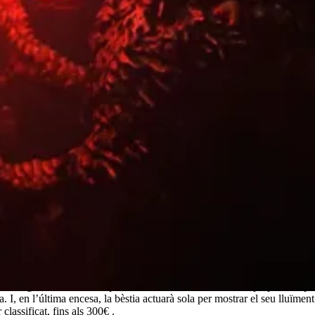
re el 7è Festival d'Enceses
c d’Artesa de Lleida, es celebrarà el 7è Festival d’Enceses de Catalunya.
til de foc d’Artesa de Lleida: La Hydra. En aquest acte hi serà present el 
ac petit de Valls i Dracs Bessons de Castelló.
s 23:30h i aquest any hi haurà set bèsties partipants, el Poll Foll de Ripo
ició.
fer lluir al màxim el bestiari de foc, exhibint les seves millors i més pot
 els organitzadors. En la primera encesa, les bèsties estan preparades p
. I, en l’última encesa, la bèstia actuarà sola per mostrar el seu lluïme
classificat, fins als 300€ .