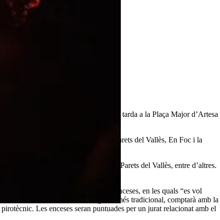
 La plantada tindrà inici a les 18h de la tarda a la Plaça Major d’Artesa
següent bestiari infantil: El Rusti de Parets del Vallès, En Foc i la
llet, l’Hydracus de Jesús, la Bèstia de Parets del Vallès, entre d’altres.
ents enceses. El Festival constarà de 3 enceses, en les quals “es vol
er cremar entre la multitud. La segona, més tradicional, comptarà amb la
nt pirotècnic. Les enceses seran puntuades per un jurat relacionat amb el