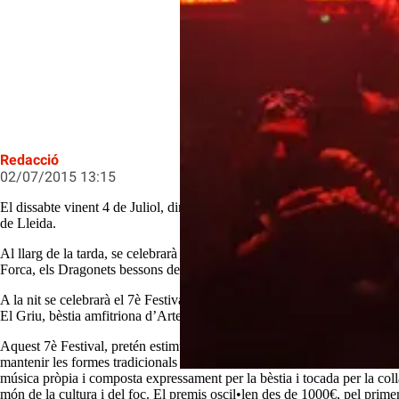
Artesa de Lleida es prepara per viu
Redacció
02/07/2015 13:15
El dissabte vinent 4 de Juliol, dins de la 10a Trobada de Bestiari de Fo
de Lleida.
Al llarg de la tarda, se celebrarà el bateig de foc de la nova bèstia infan
Forca, els Dragonets bessons de les Forques de Can Deu de Sabadell, Dr
A la nit se celebrarà el 7è Festival d’Enceses de Catalunya, a partir de le
El Griu, bèstia amfitriona d’Artesa de Lleida, actuarà fora de la compet
Aquest 7è Festival, pretén estimular la imaginació i l’enginy, per tal de 
mantenir les formes tradicionals i buscar un toc de modernitat”, afirmen
música pròpia i composta expressament per la bèstia i tocada per la colla
món de la cultura i del foc. El premis oscil•len des de 1000€, pel primer 