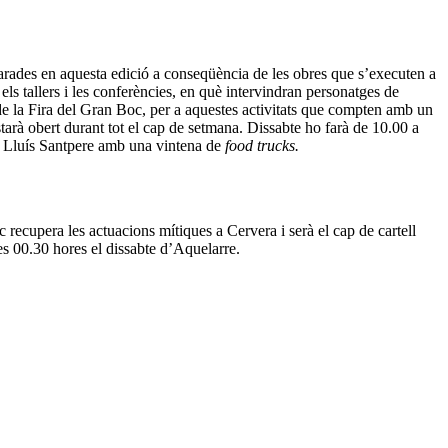
arades en aquesta edició a conseqüència de les obres que s’executen a
els tallers i les conferències, en què intervindran personatges de
i de la Fira del Gran Boc, per a aquestes activitats que compten amb un
tarà obert durant tot el cap de setmana. Dissabte ho farà de 10.00 a
la Lluís Santpere amb una vintena de
food trucks.
 recupera les actuacions mítiques a Cervera i serà el cap de cartell
les 00.30 hores el dissabte d’Aquelarre.