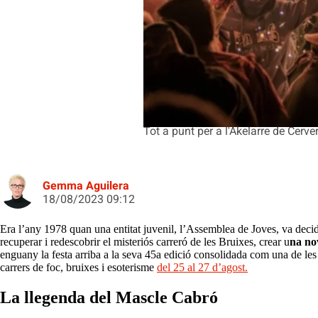
Tot a punt per a l'Akelarre de Cerv
Gemma Aguilera
18/08/2023 09:12
Era l’any 1978 quan una entitat juvenil, l’Assemblea de Joves, va deci
recuperar i redescobrir el misteriós carreró de les Bruixes, crear u
na nov
enguany la festa arriba a la seva 45a edició consolidada com una de les 
carrers de foc, bruixes i esoterisme
del 25 al 27 d’agost.
La llegenda del Mascle Cabró