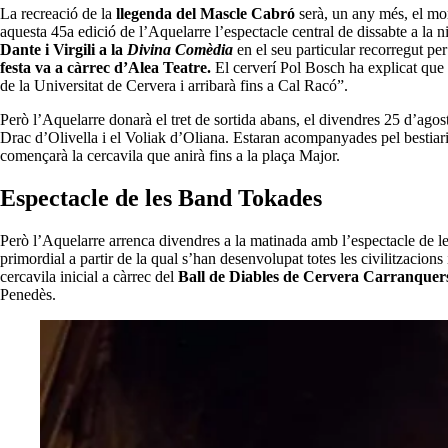
La recreació de la
llegenda del Mascle Cabró
serà, un any més, el mo
aquesta 45a edició de l’Aquelarre l’espectacle central de dissabte a la n
Dante i Virgili a la
Divina Comèdia
en el seu particular recorregut p
festa va a càrrec d’Alea Teatre.
El cerverí Pol Bosch ha explicat que 
de la Universitat de Cervera i arribarà fins a Cal Racó”.
Però l’Aquelarre donarà el tret de sortida abans, el divendres 25 d’agos
Drac d’Olivella i el Voliak d’Oliana. Estaran acompanyades pel bestiari p
començarà la cercavila que anirà fins a la plaça Major.
Espectacle de les Band Tokades
Però l’Aquelarre arrenca divendres a la matinada amb l’espectacle de l
primordial a partir de la qual s’han desenvolupat totes les civilitzacion
cercavila inicial a càrrec del
Ball de Diables de Cervera Carranquer
Penedès.