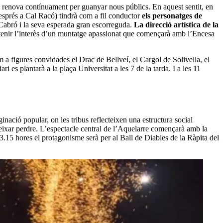
es renova contínuament per guanyar nous públics. En aquest sentit, en
i després a Cal Racó) tindrà com a fil conductor
els personatges de
e Cabró i la seva esperada gran escorreguda.
La direcció artística de la
antenir l’interès d’un muntatge apassionat que començarà amb l’Encesa
m a figures convidades el Drac de Bellveí, el Cargol de Solivella, el
es plantarà a la plaça Universitat a les 7 de la tarda. I a les 11
nació popular, on les tribus reflecteixen una estructura social
 deixar perdre. L’espectacle central de l’Aquelarre començarà amb la
s 3.15 hores el protagonisme serà per al Ball de Diables de la Ràpita del