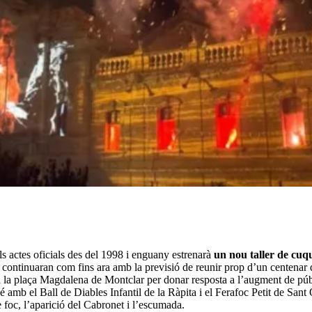
els actes oficials des del 1998 i enguany estrenarà
un nou taller de cuq
s continuaran com fins ara amb la previsió de reunir prop d’un centenar d
rà a la plaça Magdalena de Montclar per donar resposta a l’augment de pú
é amb el Ball de Diables Infantil de la Ràpita i el Ferafoc Petit de San
e foc, l’aparició del Cabronet i l’escumada.