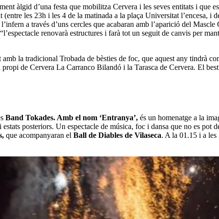
ment àlgid d’una festa que mobilitza Cervera i les seves entitats i que 
it (entre les 23h i les 4 de la matinada a la plaça Universitat l’encesa, 
er l’infern a través d’uns cercles que acabaran amb l’aparició del Mascl
“l’espectacle renovarà estructures i farà tot un seguit de canvis per m
t amb la tradicional Trobada de bèsties de foc, que aquest any tindrà co
ropi de Cervera La Carranco Bilandó i la Tarasca de Cervera. El bestiari 
es
Band Tokades. Amb el nom ‘Entranya’,
és un homenatge a la imagi
s i estats posteriors. Un espectacle de música, foc i dansa que no es pot
s,
que acompanyaran el
Ball de Diables de Vilaseca
. A la 01.15 i a le