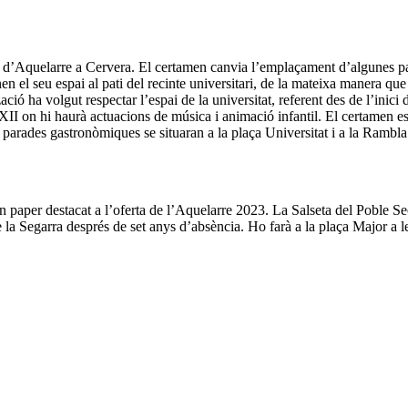
na d’Aquelarre a Cervera. El certamen canvia l’emplaçament d’algunes p
 el seu espai al pati del recinte universitari, de la mateixa manera que 
ió ha volgut respectar l’espai de la universitat, referent des de l’inic
 XII on hi haurà actuacions de música i animació infantil. El certamen es
 parades gastronòmiques se situaran a la plaça Universitat i a la Ramb
 paper destacat a l’oferta de l’Aquelarre 2023. La Salseta del Poble Sec
de la Segarra després de set anys d’absència. Ho farà a la plaça Major a 