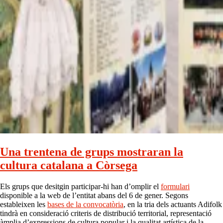
Una trentena de grups mostraran la
cultura catalana a Còrsega
Els grups que desitgin participar-hi han d’omplir el
formulari
disponible a la web de l’entitat abans del 6 de gener. Segons
estableixen les
bases de la convocatòria
, en la tria dels actuants Adifolk
tindrà en consideració criteris de distribució territorial, representació
àmplia d’expressions de cultura popular i la qualitat artística de la