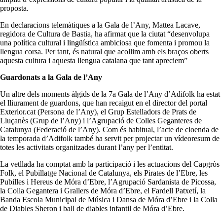
proposta.
En declaracions telemàtiques a la Gala de l’Any, Mattea Lacave,
regidora de Cultura de Bastia, ha afirmat que la ciutat “desenvolupa
una política cultural i lingüística ambiciosa que fomenta i promou la
llengua corsa. Per tant, és natural que acollim amb els braços oberts
aquesta cultura i aquesta llengua catalana que tant apreciem”
Guardonats a la Gala de l’Any
Un altre dels moments àlgids de la 7a Gala de l’Any d’Adifolk ha estat
el lliurament de guardons, que han recaigut en el director del portal
Exterior.cat (Persona de l’Any), el Grup Estelladors de Prats de
Lluçanès (Grup de l’Any) i l’Agrupació de Colles Geganteres de
Catalunya (Federació de l’Any). Com és habitual, l’acte de cloenda de
la temporada d’Adifolk també ha servit per projectar un vídeoresum de
totes les activitats organitzades durant l’any per l’entitat.
La vetllada ha comptat amb la participació i les actuacions del Capgròs
Folk, el Pubillatge Nacional de Catalunya, els Pirates de l’Ebre, les
Pubilles i Hereus de Móra d’Ebre, l’Agrupació Sardanista de Picossa,
la Colla Gegantera i Grallers de Móra d’Ebre, el Fardell Patxetí, la
Banda Escola Municipal de Música i Dansa de Móra d’Ebre i la Colla
de Diables Sheron i ball de diables infantil de Móra d’Ebre.