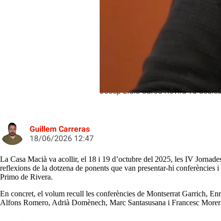
Josep-Lluís Carod-Rovira va dedicar
Guillem Carreras
18/06/2026 12:47
La Casa Macià va acollir, el 18 i 19 d’octubre del 2025, les IV Jornades
reflexions de la dotzena de ponents que van presentar-hi conferències i 
Primo de Rivera.
En concret, el volum recull les conferències de Montserrat Garrich, E
Alfons Romero, Adrià Domènech, Marc Santasusana i Francesc Morera. L’