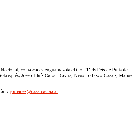
a Nacional, convocades enguany sota el títol “Dels Fets de Prats de
Sobrequés, Josep-Lluís Carod-Rovira, Neus Torbisco-Casals, Manuel
trònic
jornades@casamacia.cat