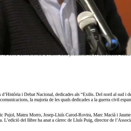
 la seva conferència a l'exili dels protestants | Associació Cas
 d’Història i Debat Nacional, dedicades als “Exilis. Del nord al sud i de
comunicacions, la majoria de les quals dedicades a la guerra civil espan
nric Pujol, Mateu Morro, Josep-Lluís Carod-Rovira, Marc Macià i Jaume
edició del llibre ha anat a càrrec de Lluís Puig, director de l’Assoc