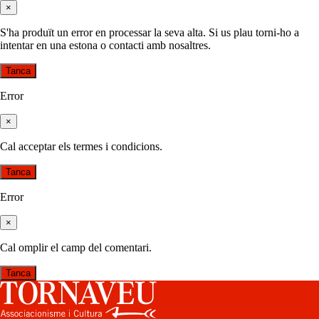
×
S'ha produït un error en processar la seva alta. Si us plau torni-ho a
intentar en una estona o contacti amb nosaltres.
Tanca
Error
×
Cal acceptar els termes i condicions.
Tanca
Error
×
Cal omplir el camp del comentari.
Tanca