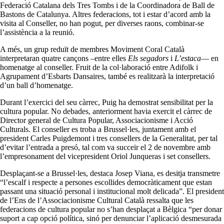
Federació Catalana dels Tres Tombs i de la Coordinadora de Ball de
Bastons de Catalunya. Altres federacions, tot i estar d’acord amb la
visita al Conseller, no han pogut, per diverses raons, combinar-se
l’assistència a la reunió.
A més, un grup reduït de membres Moviment Coral Català
interpretaran quatre cançons –entre elles
Els segadors
i
L’estaca
— en
homenatge al conseller. Fruit de la col·laboració entre Adifolk i
Agrupament d’Esbarts Dansaires, també es realitzarà la interpretació
d’un ball d’homenatge.
Durant l’exercici del seu càrrec, Puig ha demostrat sensibilitat per la
cultura popular. No debades, anteriorment havia exercit el càrrec de
Director general de Cultura Popular, Associacionisme i Acció
Culturals. El conseller es troba a Brussel·les, juntament amb el
president Carles Puigdemont i tres consellers de la Generalitat, per tal
d’evitar l’entrada a presó, tal com va succeir el 2 de novembre amb
l’empresonament del vicepresident Oriol Junqueras i set consellers.
Desplaçant-se a Brussel·les, destaca Josep Viana, es desitja transmetre
“l’escalf i respecte a persones escollides democràticament que estan
passant una situació personal i institucional molt delicada”. El president
de l’Ens de l’Associacionisme Cultural Català ressalta que les
federacions de cultura popular no s’han desplaçat a Bèlgica “per donar
suport a cap opció política, sinó per denunciar l’aplicació desmesurada