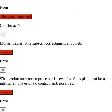
Nom
Confirmació
×
Moltes gràcies. S'ha subscrit correctament al butlletí.
Tanca
Error
×
S'ha produït un error en processar la seva alta. Si us plau torni-ho a
intentar en una estona o contacti amb nosaltres.
Tanca
Error
×