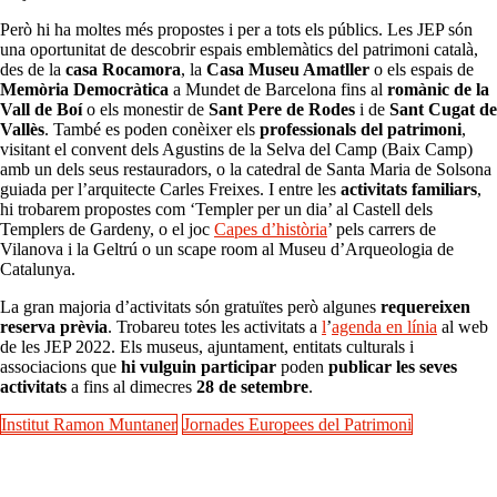
Però hi ha moltes més propostes i per a tots els públics. Les JEP són
una oportunitat de descobrir espais emblemàtics del patrimoni català,
des de la
casa Rocamora
, la
Casa Museu Amatller
o els espais de
Memòria Democràtica
a Mundet de Barcelona fins al
romànic de la
Vall de Boí
o
els monestir de
Sant Pere de Rodes
i de
Sant Cugat de
Vallès
. També es poden conèixer els
professionals del patrimoni
,
visitant el convent dels Agustins de la Selva del Camp (Baix Camp)
amb un dels seus restauradors, o la catedral de Santa Maria de Solsona
guiada per l’arquitecte Carles Freixes. I entre les
activitats familiars
,
hi trobarem propostes com ‘Templer per un dia’ al Castell dels
Templers de Gardeny, o el joc
Capes d’història
’ pels carrers de
Vilanova i la Geltrú o un scape room al Museu d’Arqueologia de
Catalunya.
La gran majoria d’activitats són gratuïtes però algunes
requereixen
reserva prèvia
. Trobareu totes les activitats a
l
’
agenda en línia
al web
de les JEP 2022. Els museus, ajuntament, entitats culturals i
associacions que
hi vulguin participar
poden
publicar les seves
activitats
a fins al dimecres
28 de setembre
.
Institut Ramon Muntaner
Jornades Europees del Patrimoni