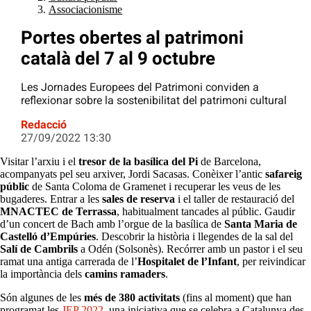
Associacionisme
Portes obertes al patrimoni
català del 7 al 9 octubre
Les Jornades Europees del Patrimoni conviden a
reflexionar sobre la sostenibilitat del patrimoni cultural
Redacció
27/09/2022 13:30
Visitar l’arxiu i el
tresor de la basílica del Pi
de Barcelona,
acompanyats pel seu arxiver, Jordi Sacasas. Conèixer l’antic
safareig
públic
de Santa Coloma de Gramenet i recuperar les veus de les
bugaderes. Entrar a les
sales de reserva
i el taller de restauració del
MNACTEC de Terrassa
, habitualment tancades al públic. Gaudir
d’un concert de Bach amb l’orgue de la basílica de
Santa Maria de
Castelló d’Empúries
. Descobrir la història i llegendes de la sal del
Salí de Cambrils
a Odén (Solsonès). Recórrer amb un pastor i el seu
ramat una antiga carrerada de l’
Hospitalet de l’Infant
, per reivindicar
la importància dels
camins ramaders
.
Són algunes de les
més de 380 activitats
(fins al moment) que han
programat les
JEP 2022
, una iniciativa que se celebra a Catalunya des