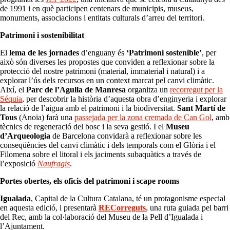
de 1991 i en què participen centenars de municipis, museus,
monuments, associacions i entitats culturals d’arreu del territori.
Patrimoni i sostenibilitat
El
lema de les jornades
d’enguany és
‘Patrimoni sostenible’
, per
això són diverses les propostes que conviden a reflexionar sobre la
protecció del nostre patrimoni (material, immaterial i natural) i a
explorar l’ús dels recursos en un context marcat pel canvi climàtic.
Així, el
Parc de l’Agulla de Manresa
organitza un
recorregut per la
Séquia
, per descobrir la història d’aquesta obra d’enginyeria i explorar
la relació de l’aigua amb el patrimoni i la biodiversitat.
Sant
Martí de
Tous
(Anoia) farà una
passejada per la zona cremada de Can Gol
, amb
tècnics de regeneració del bosc i la seva gestió. I el
Museu
d’Arqueologia
de Barcelona convidarà a reflexionar sobre les
conseqüències del canvi climàtic i dels temporals com el Glòria i el
Filomena sobre el litoral i els jaciments subaquàtics a través de
l’exposició
Naufragis
.
Portes obertes, els oficis del patrimoni i scape rooms
Igualada
, Capital de la Cultura Catalana, té un protagonisme especial
en aquesta edició, i presentarà
RECorreguts
, una ruta guiada pel barri
del Rec, amb la col·laboració del Museu de la Pell d’Igualada i
l’Ajuntament.